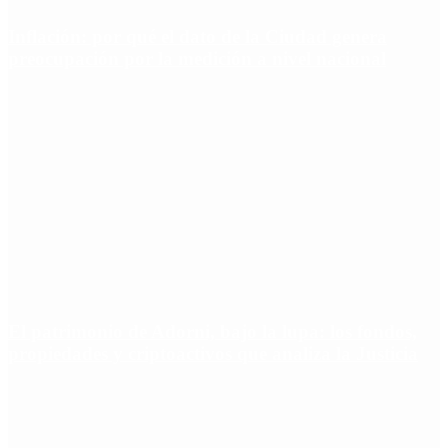
Inflación: por qué el dato de la Ciudad genera
preocupación por la medición a nivel nacional
El patrimonio de Adorni, bajo la lupa: los fondos,
propiedades y criptoactivos que analiza la Justicia