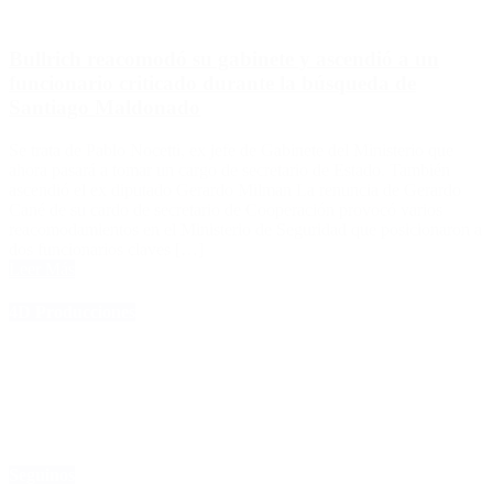
Bullrich reacomodó su gabinete y ascendió a un
funcionario criticado durante la búsqueda de
Santiago Maldonado
Se trata de Pablo Nocetti, ex jefe de Gabinete del Ministerio que
ahora pasará a tomar un cargo de secretario de Estado. También
ascendió el ex diputado Gerardo Milman La renuncia de Gerardo
Cané de su cardo de secretario de Cooperación provocó varios
reacomodamientos en el Ministerio de Seguridad que posicionaron a
dos funcionarios claves […]
Leer Más
4D Producciones
Seguinos