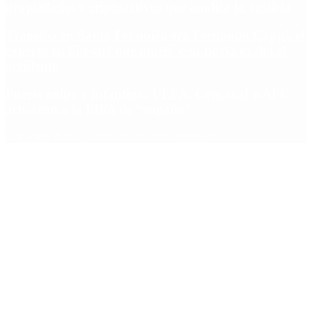
propiedades y criptoactivos que analiza la Justicia
Tragedia en Santa Fe: quién era Fernando Cappi, el
experto en kitesurf que murió y su novia grabó el
accidente
Fuerte golpe a Infantino: UEFA, Concacaf y AFC
acusaron a la FIFA de “engaño”
Copyright 2025 © Todos los derechos reservados