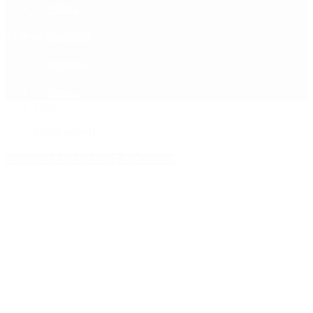
Política
Contactenos
10 de agosto, 2026
Economía
Sociedad
Quiénes Somos
Mundo
Inicio
>
Pablo nocetti
Etiquetas Archivadas: Pablo nocetti