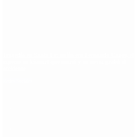
Tragedia en Santa Fe: quién era Fernando Cappi, el
experto en kitesurf que murió y su novia grabó el
accidente
Redes Sociales