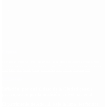
Etiquetas
Escándalo
Polemica
Gobierno
coronavirus
tensión
Elecciones
Alberto Fernandez
Macri
Argentina
cristina kirchner
mauricio macri
Dolar
FMI
Economia
Diputados
Cambiemos
Salud
PASO
Milei
Senado
juntos por el cambio
casos
inflacion
Congreso
CFK
Lo más visto
Inflación: por qué el dato de la Ciudad genera
preocupación por la medición a nivel nacional
El patrimonio de Adorni, bajo la lupa: los fondos,