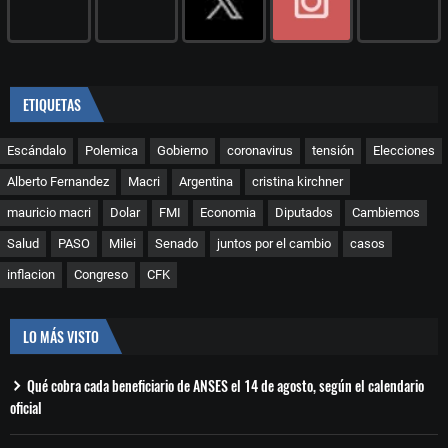
ETIQUETAS
Escándalo
Polemica
Gobierno
coronavirus
tensión
Elecciones
Alberto Fernandez
Macri
Argentina
cristina kirchner
mauricio macri
Dolar
FMI
Economia
Diputados
Cambiemos
Salud
PASO
Milei
Senado
juntos por el cambio
casos
inflacion
Congreso
CFK
LO MÁS VISTO
Qué cobra cada beneficiario de ANSES el 14 de agosto, según el calendario
oficial