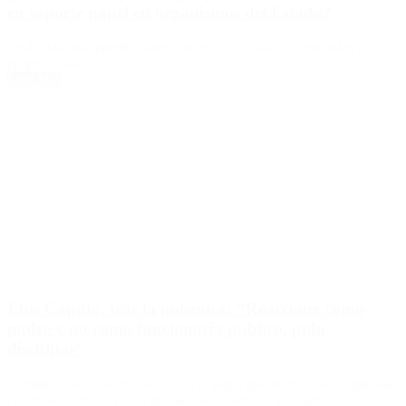
en soporte papel en organismos del Estado?
Se digitalizará aquellos datos que son conocidos y generados por el
propio Estado.
Leer Más
Luis Caputo, tras la polémica: “Reaccioné como
padre y no como funcionario público, pido
disculpas”
El ministro de Finanzas se refirió al papel que le envió a la diputada
Gabriela Cerruti y por el que la sesión terminó a los gritos.