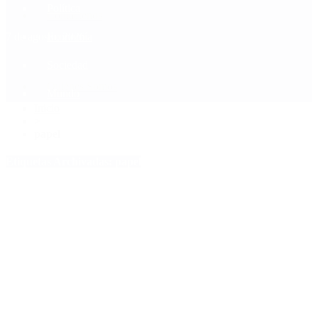
Política
Contactenos
7 de agosto, 2026
Economía
Sociedad
Quiénes Somos
Mundo
Inicio
>
papel
Etiquetas Archivadas: papel