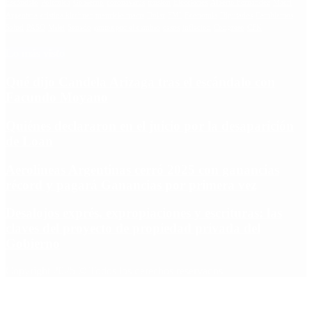
Escándalo
Polemica
Gobierno
coronavirus
tensión
Elecciones
Alberto Fernandez
Macri
Argentina
cristina kirchner
mauricio macri
Dolar
FMI
Economia
Diputados
Cambiemos
Salud
PASO
Milei
Senado
juntos por el cambio
casos
inflacion
Congreso
CFK
Lo más visto
Qué dijo Candela Arizaga tras el escándalo con
Facundo Moyano
Quiénes declararon en el juicio por la desaparición
de Loan
Aerolíneas Argentinas cerró 2025 con ganancias
récord y pagará Ganancias por primera vez
Desalojos exprés, expropiaciones y escrituras: las
claves del proyecto de propiedad privada del
Gobierno
Copyright 2025 © Todos los derechos reservados