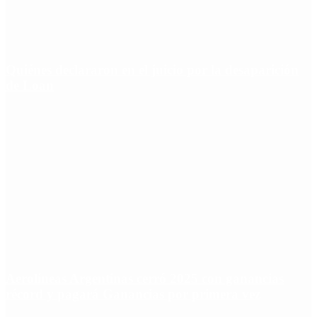
Quiénes declararon en el juicio por la desaparición
de Loan
Aerolíneas Argentinas cerró 2025 con ganancias
récord y pagará Ganancias por primera vez