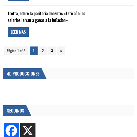
Trotta, sobre la paritaria docente: «Este año los
salarios le van a ganar a la inflación»
LEER MÁS
Página 1 of 3
1
2
3
»
4D PRODUCCIONES
SEGUINOS