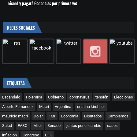
récord y pagará Ganancias por primera vez
REDES SOCIALES
ETIQUETAS
Escándalo
Polemica
Gobierno
coronavirus
tensión
Elecciones
Alberto Fernandez
Macri
Argentina
cristina kirchner
mauricio macri
Dolar
FMI
Economia
Diputados
Cambiemos
Salud
PASO
Milei
Senado
juntos por el cambio
casos
inflacion
Congreso
CFK