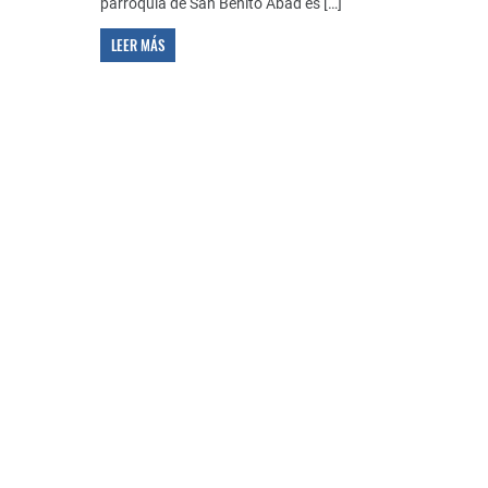
parroquia de San Benito Abad es […]
LEER MÁS