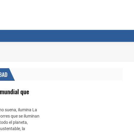
ABAD
 mundial que
no suena, ilumina La
torres que se iluminan
todo el planeta,
sustentable, la