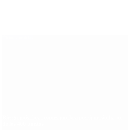
Últimas noticias
Riesgo país: las razones por las que sigue sin bajar
de los 400 puntos