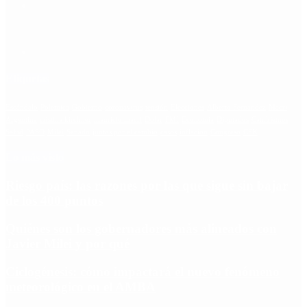
Etiquetas
Escándalo
Polemica
Gobierno
coronavirus
tensión
Elecciones
Alberto Fernandez
Macri
Argentina
cristina kirchner
mauricio macri
Dolar
FMI
Economia
Diputados
Cambiemos
Salud
PASO
Milei
Senado
juntos por el cambio
casos
inflacion
Congreso
CFK
Lo más visto
Riesgo país: las razones por las que sigue sin bajar
de los 400 puntos
Quiénes son los gobernadores más alineados con
Javier Milei y por qué
Ciclogénesis: cómo impactará el nuevo fenómeno
meteorológico en el AMBA