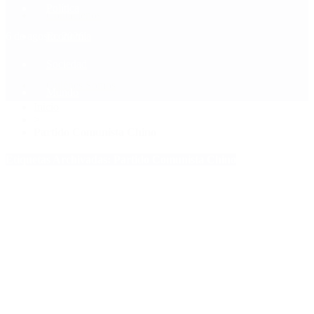
Política
Contactenos
6 de agosto, 2026
Economía
Sociedad
Quiénes Somos
Mundo
Inicio
>
Partido Comunista Chino
Etiquetas Archivadas: Partido Comunista Chino