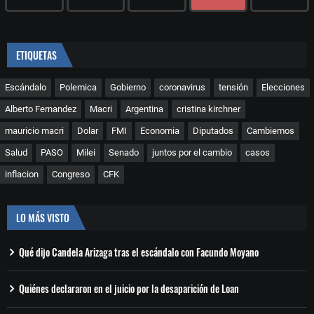
ETIQUETAS
Escándalo
Polemica
Gobierno
coronavirus
tensión
Elecciones
Alberto Fernandez
Macri
Argentina
cristina kirchner
mauricio macri
Dolar
FMI
Economia
Diputados
Cambiemos
Salud
PASO
Milei
Senado
juntos por el cambio
casos
inflacion
Congreso
CFK
LO MÁS VISTO
Qué dijo Candela Arizaga tras el escándalo con Facundo Moyano
Quiénes declararon en el juicio por la desaparición de Loan