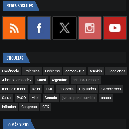
REDES SOCIALES
ETIQUETAS
Escándalo
Polemica
Gobierno
coronavirus
tensión
Elecciones
Alberto Fernandez
Macri
Argentina
cristina kirchner
mauricio macri
Dolar
FMI
Economia
Diputados
Cambiemos
Salud
PASO
Milei
Senado
juntos por el cambio
casos
inflacion
Congreso
CFK
LO MÁS VISTO