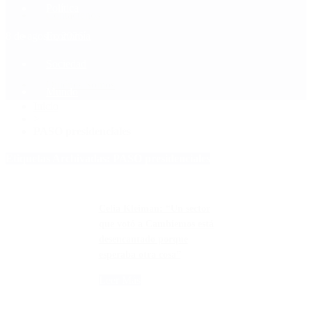
Política
Contactenos
8 de agosto, 2026
Economía
Sociedad
Quiénes Somos
Mundo
Inicio
>
PASO presidenciales
Etiquetas Archivadas: PASO presidenciales
Celia Kleiman: “Un sector
que votó a Cambiemos está
desencantado porque
esperaba otra cosa”
Leer Más