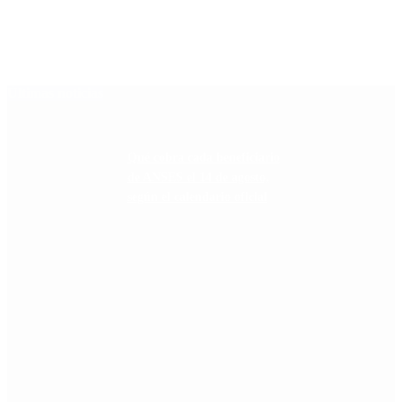
Últimas noticias
Qué cobra cada beneficiario
de ANSES el 14 de agosto,
según el calendario oficial