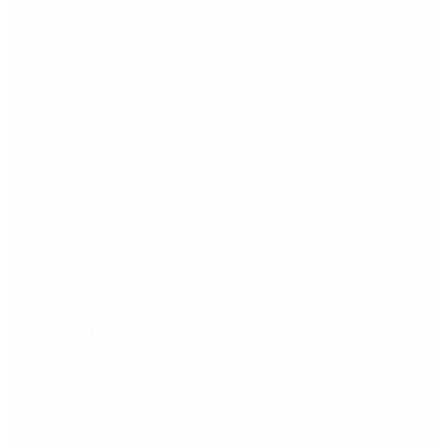
Etiquetas
Escándalo
Polemica
Gobierno
coronavirus
tensión
Elecciones
Alberto Fernandez
Macri
Argentina
cristina kirchner
mauricio macri
Dolar
FMI
Economia
Diputados
Cambiemos
Salud
PASO
Milei
Senado
juntos por el cambio
casos
inflacion
Congreso
CFK
Lo más visto