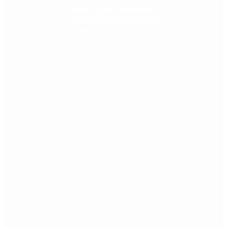
llegará el techo de la banda
cambiaria tras la inflación de
junio
Redes Sociales