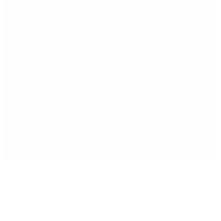
Qué cobra cada beneficiario de ANSES el 14 de agosto, según el
calendario oficial
Fentanilo contaminado: liberaron a dos exfuncionarias de
ANMAT tras pagar una caución de $150 millones
Dólar en agosto: a cuánto llegará el techo de la banda cambiaria
tras la inflación de junio
Ébola: por qué la OMS propone usar una vacuna creada para
otra cepa
Copyright 2025 © Todos los derechos reservados