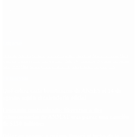
Etiquetas
Escándalo
Polemica
Gobierno
coronavirus
tensión
Elecciones
Alberto Fernandez
Macri
Argentina
cristina kirchner
mauricio macri
Dolar
FMI
Economia
Diputados
Cambiemos
Salud
PASO
Milei
Senado
juntos por el cambio
casos
inflacion
Congreso
CFK
Lo más visto
Qué cobra cada beneficiario de ANSES el 14 de
agosto, según el calendario oficial
Fentanilo contaminado: liberaron a dos
exfuncionarias de ANMAT tras pagar una caución
de $150 millones
Dólar en agosto: a cuánto llegará el techo de la