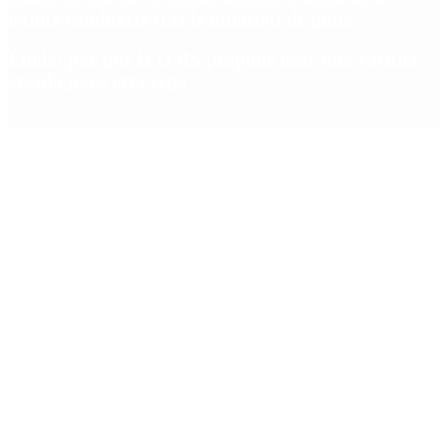
banda cambiaria tras la inflación de junio
Ébola: por qué la OMS propone usar una vacuna
creada para otra cepa
Copyright 2025 © Todos los derechos reservados