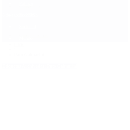
Política
Contactenos
8 de agosto, 2026
Economía
Sociedad
Quiénes Somos
Mundo
Inicio
>
Pato Galmarini
Etiquetas Archivadas: Pato Galmarini