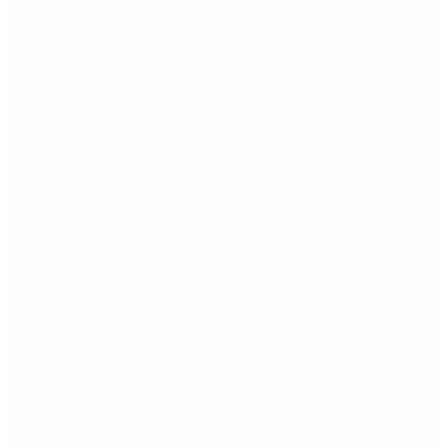
Etiquetas
Escándalo
Polemica
Gobierno
coronavirus
tensión
Elecciones
Alberto Fernandez
Macri
Argentina
cristina kirchner
mauricio macri
Dolar
FMI
Economia
Diputados
Cambiemos
Salud
PASO
Milei
Senado
juntos por el cambio
casos
inflacion
Congreso
CFK