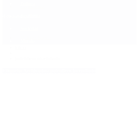
Política
Contactenos
8 de agosto, 2026
Economía
Sociedad
Quiénes Somos
Mundo
Inicio
>
patrullero incendiado
Etiquetas Archivadas: patrullero incendiado