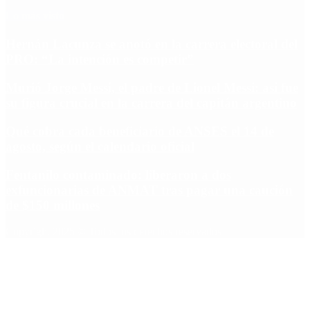
Lo más visto
Hernán Lacunza se anotó en la carrera electoral del
PRO: “La intención es competir”
Murió Jorge Messi, el padre de Lionel Messi: así fue
su figura crucial en la carrera del capitán argentino
Qué cobra cada beneficiario de ANSES el 14 de
agosto, según el calendario oficial
Fentanilo contaminado: liberaron a dos
exfuncionarias de ANMAT tras pagar una caución
de $150 millones
Copyright 2025 © Todos los derechos reservados