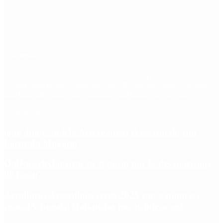
Etiquetas
Escándalo
Polemica
Gobierno
coronavirus
tensión
Elecciones
Alberto Fernandez
Macri
Argentina
cristina kirchner
mauricio macri
Dolar
FMI
Economia
Diputados
Cambiemos
Salud
PASO
Milei
Senado
juntos por el cambio
casos
inflacion
Congreso
CFK
Lo más visto
Qué dijo Candela Arizaga tras el escándalo con
Facundo Moyano
Quiénes declararon en el juicio por la desaparición
de Loan
Aerolíneas Argentinas cerró 2025 con ganancias
récord y pagará Ganancias por primera vez