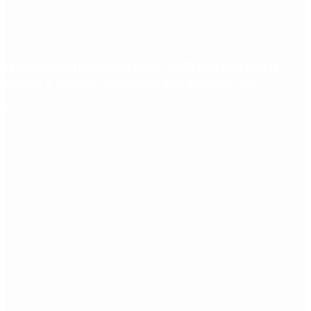
Aerolíneas Argentinas cerró 2025 con ganancias
récord y pagará Ganancias por primera vez
Redes Sociales