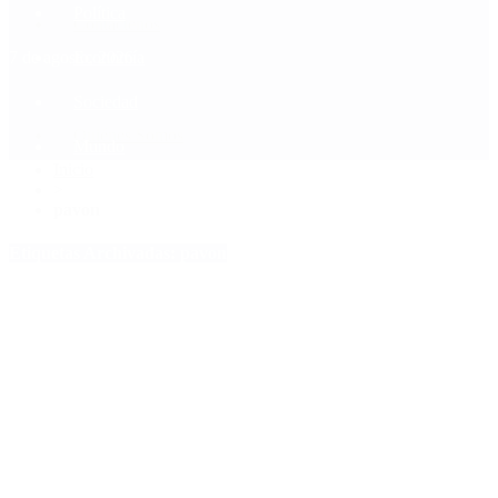
Política
Contactenos
7 de agosto, 2026
Economía
Sociedad
Quiénes Somos
Mundo
Inicio
>
pavon
Etiquetas Archivadas: pavon