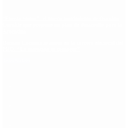
“Fuerza Suma”: el nuevo movimiento de Osvaldo
Cornide que propone un plan de desarrollo para la
Argentina
Hernán Lacunza se anotó en la carrera electoral del
PRO: “La intención es competir”
Redes Sociales