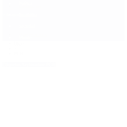
Política
Contactenos
9 de agosto, 2026
Economía
Sociedad
Quiénes Somos
Mundo
Inicio
>
PCR
Etiquetas Archivadas: PCR