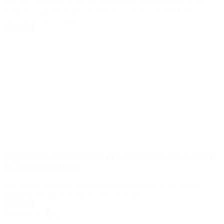
mayores controles con un «un seguimiento más profundo de los
pasajeros y pasajeras que circulan por el país», en virtud del
crecimiento de contagios.
Leer Más
Argentinos que regresen al país podrán optar por la
PCR o cuarentena
El Gobierno prorrogó esa posibilidad hasta el 16 de diciembre.
También rige para extranjeros nacionalizados.
Leer Más
Página 1 of 2
1
2
»