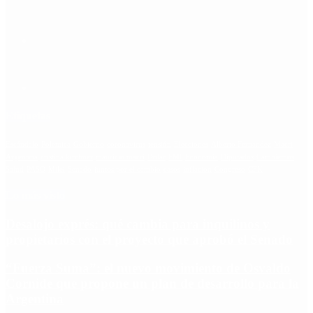
Etiquetas
Escándalo
Polemica
Gobierno
coronavirus
tensión
Elecciones
Alberto Fernandez
Macri
Argentina
cristina kirchner
mauricio macri
Dolar
FMI
Economia
Diputados
Cambiemos
Salud
PASO
Milei
Senado
juntos por el cambio
casos
inflacion
Congreso
CFK
Lo más visto
Desalojo exprés: qué cambia para inquilinos y
propietarios con el proyecto que aprobó el Senado
“Fuerza Suma”: el nuevo movimiento de Osvaldo
Cornide que propone un plan de desarrollo para la
Argentina