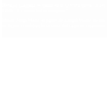
Hernán Lacunza se anotó en la carrera electoral del
PRO: “La intención es competir”
Murió Jorge Messi, el padre de Lionel Messi: así fue
su figura crucial en la carrera del capitán argentino
Copyright 2025 © Todos los derechos reservados