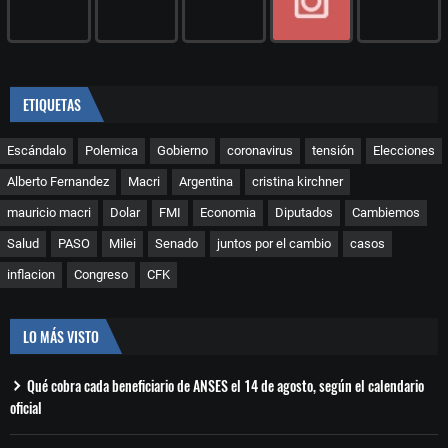
ETIQUETAS
Escándalo
Polemica
Gobierno
coronavirus
tensión
Elecciones
Alberto Fernandez
Macri
Argentina
cristina kirchner
mauricio macri
Dolar
FMI
Economia
Diputados
Cambiemos
Salud
PASO
Milei
Senado
juntos por el cambio
casos
inflacion
Congreso
CFK
LO MÁS VISTO
Qué cobra cada beneficiario de ANSES el 14 de agosto, según el calendario
oficial