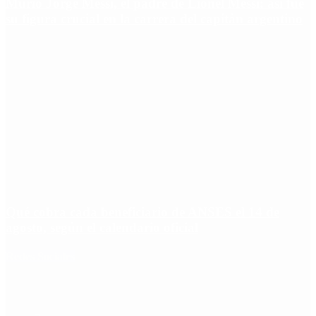
Murió Jorge Messi, el padre de Lionel Messi: así fue
su figura crucial en la carrera del capitán argentino
Qué cobra cada beneficiario de ANSES el 14 de
agosto, según el calendario oficial
Redes Sociales