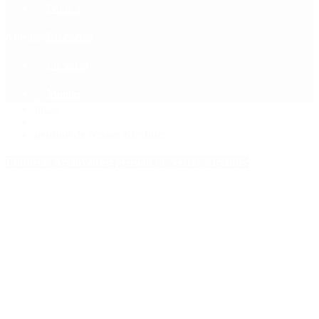
Política
Contactenos
8 de agosto, 2026
Economía
Sociedad
Quiénes Somos
Mundo
Inicio
>
pensión de Néstor Kirchner
Etiquetas Archivadas: pensión de Néstor Kirchner