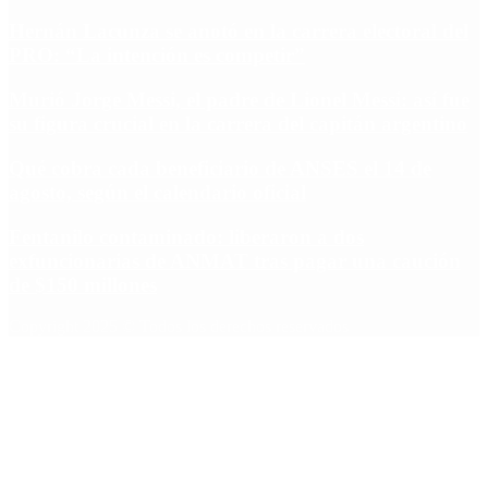
Hernán Lacunza se anotó en la carrera electoral del
PRO: “La intención es competir”
Murió Jorge Messi, el padre de Lionel Messi: así fue
su figura crucial en la carrera del capitán argentino
Qué cobra cada beneficiario de ANSES el 14 de
agosto, según el calendario oficial
Fentanilo contaminado: liberaron a dos
exfuncionarias de ANMAT tras pagar una caución
de $150 millones
Copyright 2025 © Todos los derechos reservados