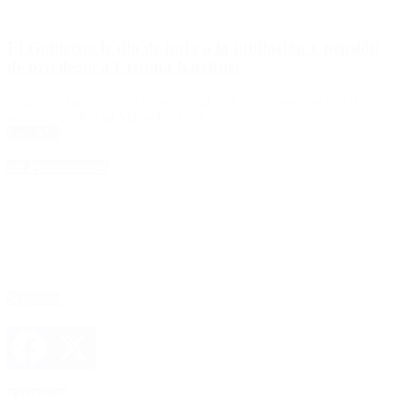
El Gobierno le dio de baja a la jubilación y pensión
de privilegio a Cristina Kirchner
«Significa un ahorro de unos 21 millones de pesos», anunció el
vocero presidencial Manuel Adorni.
Leer Más
4D Producciones
Seguinos
Facebook