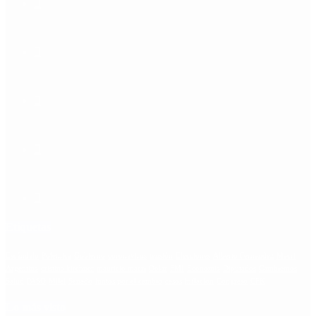
Etiquetas
Escándalo
Polemica
Gobierno
coronavirus
tensión
Elecciones
Alberto Fernandez
Macri
Argentina
cristina kirchner
mauricio macri
Dolar
FMI
Economia
Diputados
Cambiemos
Salud
PASO
Milei
Senado
juntos por el cambio
casos
inflacion
Congreso
CFK
Lo más visto