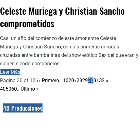
Celeste Muriega y Christian Sancho
comprometidos
Casi un año del comienzo de este amor entre Celeste
Muriega y Christian Sancho, con las primeras miradas
cruzadas entre bambalinas del show erótico Sex del que eran y
siguen siendo compañeros.
Leer Más
Página 30 of 126
« Primero
...
10
20
«
28
29
30
31
32
»
40
50
60
...
Último »
4D Producciones