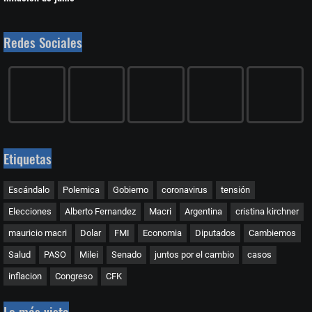
Redes Sociales
Etiquetas
Escándalo
Polemica
Gobierno
coronavirus
tensión
Elecciones
Alberto Fernandez
Macri
Argentina
cristina kirchner
mauricio macri
Dolar
FMI
Economia
Diputados
Cambiemos
Salud
PASO
Milei
Senado
juntos por el cambio
casos
inflacion
Congreso
CFK
Lo más visto