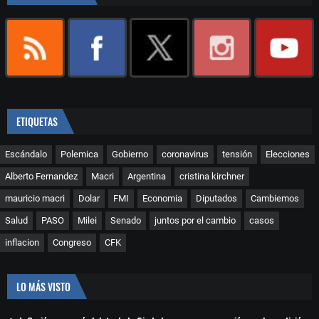
ETIQUETAS
Escándalo
Polemica
Gobierno
coronavirus
tensión
Elecciones
Alberto Fernandez
Macri
Argentina
cristina kirchner
mauricio macri
Dolar
FMI
Economia
Diputados
Cambiemos
Salud
PASO
Milei
Senado
juntos por el cambio
casos
inflacion
Congreso
CFK
LO MÁS VISTO