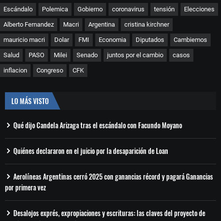
Escándalo
Polemica
Gobierno
coronavirus
tensión
Elecciones
Alberto Fernandez
Macri
Argentina
cristina kirchner
mauricio macri
Dolar
FMI
Economia
Diputados
Cambiemos
Salud
PASO
Milei
Senado
juntos por el cambio
casos
inflacion
Congreso
CFK
LO MÁS VISTO
Qué dijo Candela Arizaga tras el escándalo con Facundo Moyano
Quiénes declararon en el juicio por la desaparición de Loan
Aerolíneas Argentinas cerró 2025 con ganancias récord y pagará Ganancias
por primera vez
Desalojos exprés, expropiaciones y escrituras: las claves del proyecto de