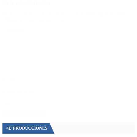
Deja una respuesta
Tu dirección de correo electrónico no será publicada.
Los campos
obligatorios están marcados con
*
Comentario
*
Nombre
*
Correo electrónico
*
Web
4D PRODUCCIONES