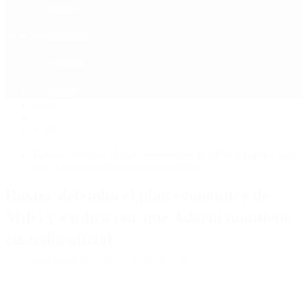
Política
Contactenos
10 de agosto, 2026
Economía
Sociedad
Quiénes Somos
Mundo
Inicio
>
Política
>
Ravier defendió el plan económico de Milei y explicó por
qué Adorni mantiene custodia oficial
Ravier defendió el plan económico de
Milei y explicó por qué Adorni mantiene
custodia oficial
POR PERIODISTA 360
7 DE JULIO, 2026