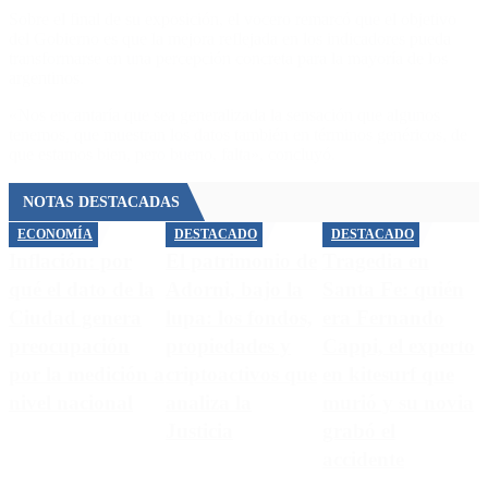
Sobre el final de su exposición, el vocero remarcó que el objetivo
del Gobierno es que la mejora reflejada en los indicadores pueda
transformarse en una percepción concreta para la mayoría de los
argentinos.
«Nos encantaría que sea generalizada la sensación que algunos
tenemos, que muestran los datos también en términos genéricos, de
que estamos bien, pero bueno, falta», concluyó.
NOTAS DESTACADAS
ECONOMÍA
DESTACADO
DESTACADO
Inflación: por
El patrimonio de
Tragedia en
qué el dato de la
Adorni, bajo la
Santa Fe: quién
Ciudad genera
lupa: los fondos,
era Fernando
preocupación
propiedades y
Cappi, el experto
por la medición a
criptoactivos que
en kitesurf que
nivel nacional
analiza la
murió y su novia
Justicia
grabó el
accidente