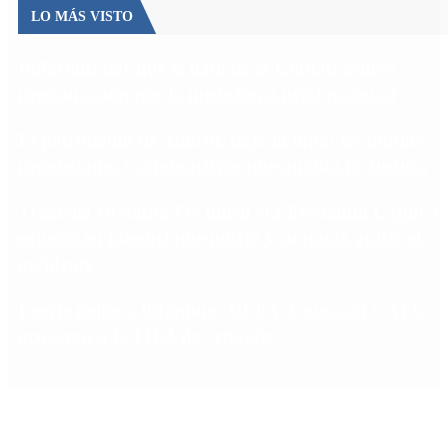
LO MÁS VISTO
Inflación: por qué el dato de la Ciudad genera
preocupación por la medición a nivel nacional
El patrimonio de Adorni, bajo la lupa: los fondos,
propiedades y criptoactivos que analiza la Justicia
Tragedia en Santa Fe: quién era Fernando Cappi, el
experto en kitesurf que murió y su novia grabó el
accidente
Fuerte golpe a Infantino: UEFA, Concacaf y AFC
acusaron a la FIFA de “engaño”
Copyright 2025 © Todos los derechos reservados