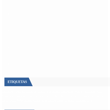
ETIQUETAS
Escándalo
Polemica
Gobierno
coronavirus
tensión
Elecciones
Alberto Fernandez
Macri
Argentina
cristina kirchner
mauricio macri
Dolar
FMI
Economia
Diputados
Cambiemos
Salud
PASO
Milei
Senado
juntos por el cambio
casos
inflacion
Congreso
CFK