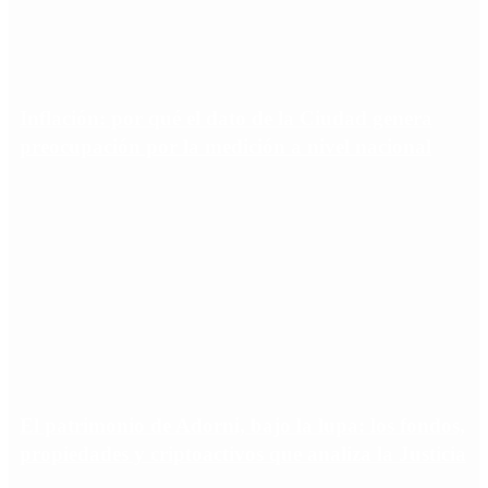
Inflación: por qué el dato de la Ciudad genera
preocupación por la medición a nivel nacional
El patrimonio de Adorni, bajo la lupa: los fondos,
propiedades y criptoactivos que analiza la Justicia