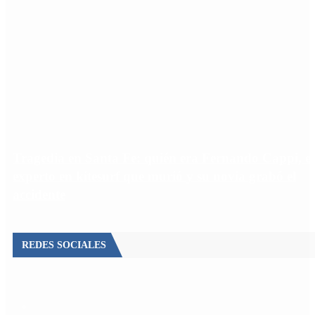
Tragedia en Santa Fe: quién era Fernando Cappi, el
experto en kitesurf que murió y su novia grabó el
accidente
REDES SOCIALES