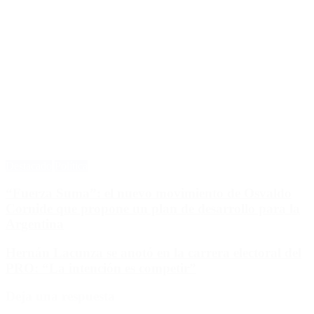
Destacado
Política
“Fuerza Suma”: el nuevo movimiento de Osvaldo
Cornide que propone un plan de desarrollo para la
Argentina
Hernán Lacunza se anotó en la carrera electoral del
PRO: “La intención es competir”
Deja una respuesta