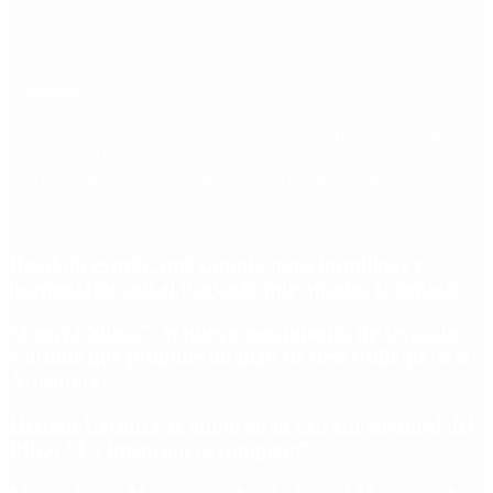
Etiquetas
Escándalo
Polemica
Gobierno
coronavirus
tensión
Elecciones
Alberto Fernandez
Macri
Argentina
cristina kirchner
mauricio macri
Dolar
FMI
Economia
Diputados
Cambiemos
Salud
PASO
Milei
Senado
juntos por el cambio
casos
inflacion
Congreso
CFK
Lo más visto
Desalojo exprés: qué cambia para inquilinos y
propietarios con el proyecto que aprobó el Senado
“Fuerza Suma”: el nuevo movimiento de Osvaldo
Cornide que propone un plan de desarrollo para la
Argentina
Hernán Lacunza se anotó en la carrera electoral del
PRO: “La intención es competir”