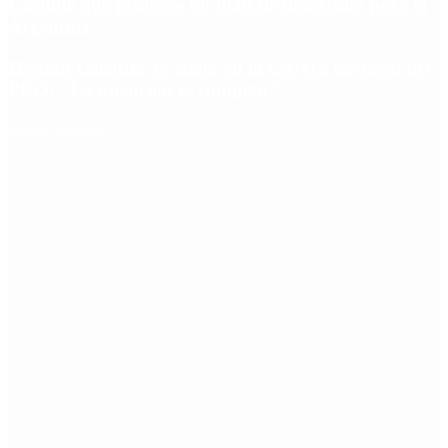
Cornide que propone un plan de desarrollo para la
Argentina
Hernán Lacunza se anotó en la carrera electoral del
PRO: “La intención es competir”
Redes Sociales