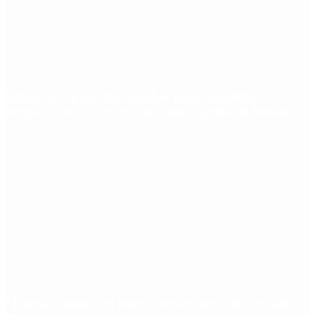
Desalojo exprés: qué cambia para inquilinos y
propietarios con el proyecto que aprobó el Senado
“Fuerza Suma”: el nuevo movimiento de Osvaldo