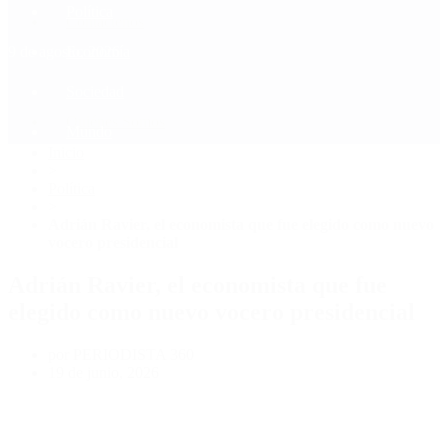
Política
Contactenos
9 de agosto, 2026
Economía
Sociedad
Quiénes Somos
Mundo
Inicio
>
Política
>
Adrián Ravier, el economista que fue elegido como nuevo
vocero presidencial
Adrián Ravier, el economista que fue
elegido como nuevo vocero presidencial
por PERIODISTA 360
19 de junio, 2026