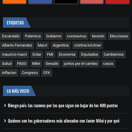
ETIQUETAS
Escándalo
Polemica
Gobierno
coronavirus
tensión
Elecciones
Alberto Fernandez
Macri
Argentina
cristina kirchner
mauricio macri
Dolar
FMI
Economia
Diputados
Cambiemos
Salud
PASO
Milei
Senado
juntos por el cambio
casos
inflacion
Congreso
CFK
LO MÁS VISTO
Riesgo país: las razones por las que sigue sin bajar de los 400 puntos
Quiénes son los gobernadores más alineados con Javier Milei y por qué