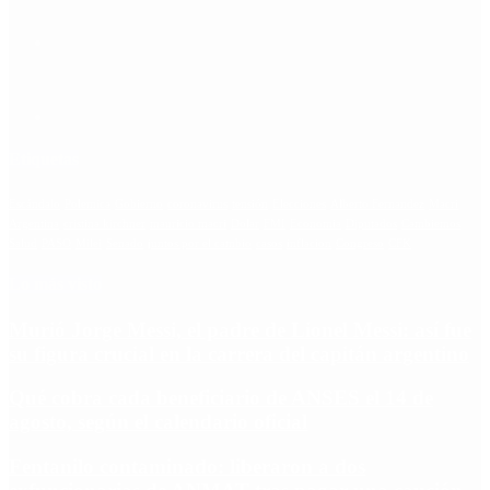
Etiquetas
Escándalo
Polemica
Gobierno
coronavirus
tensión
Elecciones
Alberto Fernandez
Macri
Argentina
cristina kirchner
mauricio macri
Dolar
FMI
Economia
Diputados
Cambiemos
Salud
PASO
Milei
Senado
juntos por el cambio
casos
inflacion
Congreso
CFK
Lo más visto
Murió Jorge Messi, el padre de Lionel Messi: así fue
su figura crucial en la carrera del capitán argentino
Qué cobra cada beneficiario de ANSES el 14 de
agosto, según el calendario oficial
Fentanilo contaminado: liberaron a dos