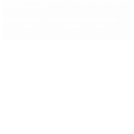
exfuncionarias de ANMAT tras pagar una caución
de $150 millones
Dólar en agosto: a cuánto llegará el techo de la
banda cambiaria tras la inflación de junio
Copyright 2025 © Todos los derechos reservados