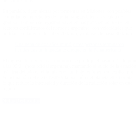
del sur de Jujuy.
En paralelo, rigen alertas por tormentas en Misiones, con posibles
acumulados importantes de lluvia, ráfagas intensas y caída de
granizo. También se registran advertencias por vientos fuertes en
sectores cordilleranos del noroeste argentino, con velocidades que
podrían oscilar entre los 50 y 70 km/h, y ráfagas de hasta 90 km/h.
Una nena de dos años murió y tres personas terminaron
heridas tras un impactante choque en la Panamericana
El ingreso del invierno astronómico se produjo el pasado 21 de junio
a las 05:24 (hora oficial argentina), marcando el inicio de la estación
más fría del año en el hemisferio sur. Este fenómeno se explica por
la inclinación del eje terrestre y la posición del planeta en su órbita,
lo que reduce la intensidad y duración de la radiación solar en esta
región.
Notas Destacadas