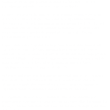
ráfagas de viento que podrían alcanzar los 50 km/h, con cielo
parcialmente nublado y escasas chances de lluvia.
El miércoles será el día más frío de la semana. Según el pronóstico
del Servicio Meteorológico Nacional, la temperatura mínima
descenderá a 5 °C y la máxima alcanzará apenas los 11 °C. El cielo
estará mayormente cubierto durante la mañana, con vientos del
sector sudoeste y niveles de humedad cercanos al 74%, sin
probabilidad de precipitaciones.
Estas condiciones responden a la persistencia de una masa de aire
frío sobre el centro del país, impulsada por vientos del oeste y
sudoeste. A esto se suma el desarrollo de un sistema de baja presión
sobre el Atlántico, al este de Uruguay, que, si bien no impactará de
manera directa en el Área Metropolitana de Buenos Aires,
contribuirá a sostener el ingreso de aire frío.
Si bien el ambiente será típicamente invernal, aún no se configura
una ola de frío en términos técnicos. Los valores previstos no
alcanzan los umbrales requeridos para esa categoría, aunque se
esperan heladas en amplias zonas del territorio nacional.
El organismo meteorológico mantiene una alerta amarilla por
temperaturas extremas en varias provincias, entre ellas Tucumán, La
Rioja, Córdoba, San Juan, San Luis, Mendoza y Neuquén, además