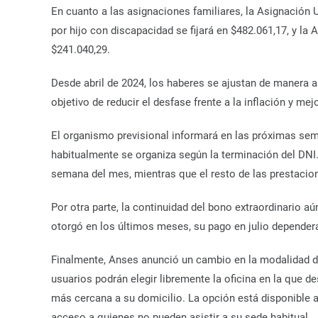
En cuanto a las asignaciones familiares, la Asignación
por hijo con discapacidad se fijará en $482.061,17, y la
$241.040,29.
Desde abril de 2024, los haberes se ajustan de manera 
objetivo de reducir el desfase frente a la inflación y mej
El organismo previsional informará en las próximas sem
habitualmente se organiza según la terminación del DNI
semana del mes, mientras que el resto de las prestacion
Por otra parte, la continuidad del bono extraordinario aú
otorgó en los últimos meses, su pago en julio dependerá
Finalmente, Anses anunció un cambio en la modalidad de 
usuarios podrán elegir libremente la oficina en la que de
más cercana a su domicilio. La opción está disponible a 
acceso a quienes no pueden asistir a su sede habitual.