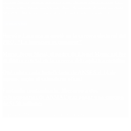
Escándalo
Polemica
Gobierno
coronavirus
tensión
Elecciones
Alberto Fernandez
Macri
Argentina
cristina kirchner
mauricio macri
Dolar
FMI
Economia
Diputados
Cambiemos
Salud
PASO
Milei
Senado
juntos por el cambio
casos
inflacion
Congreso
CFK
Lo más visto
Hernán Lacunza se anotó en la carrera electoral del
PRO: “La intención es competir”
Murió Jorge Messi, el padre de Lionel Messi: así fue
su figura crucial en la carrera del capitán argentino
Qué cobra cada beneficiario de ANSES el 14 de
agosto, según el calendario oficial
Fentanilo contaminado: liberaron a dos
exfuncionarias de ANMAT tras pagar una caución
de $150 millones
Copyright 2025 © Todos los derechos reservados