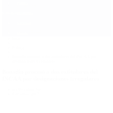
Política
Contactenos
8 de agosto, 2026
Economía
Sociedad
Quiénes Somos
Mundo
Inicio
>
Política
>
Bonadio procesó a dos extitulares del INCAA por
designaciones irregulares
Bonadio procesó a dos extitulares del
INCAA por designaciones irregulares
por Periodista 360
8 de mayo, 2017