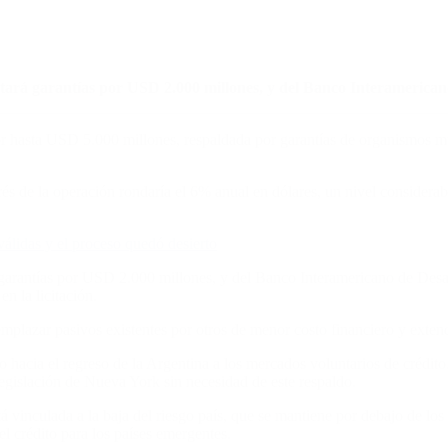
rtará garantías por USD 2.000 millones, y del Banco Interamerican
asta USD 5.000 millones, respaldada por garantías de organismos multi
s de la operación rondaría el 6% anual en dólares, un nivel considerabl
 válidas y el proceso quedó desierto
 garantías por USD 2.000 millones, y del Banco Interamericano de Desa
n la licitación.
mplazar pasivos existentes por otros de menor costo financiero y extend
 hacia el regreso de la Argentina a los mercados voluntarios de crédito
legislación de Nueva York sin necesidad de este respaldo.
á vinculada a la baja del riesgo país, que se mantiene por debajo de lo
l crédito para los países emergentes.