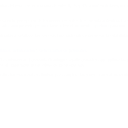
ntías debería ofrecer una tasa de entre 8,5% y 9% anual en dólares, un 
ra en la percepción de los inversores sobre la economía argentina. La 
ercado, aunque evitó pronunciarse sobre el momento oportuno para una
inadas a fortalecer las reservas internacionales y preservar la estabili
lados, pensionados y beneficiarios de pensiones
. El exministro de Economía Domingo Cavallo consideró que utilizar las
e al financiamiento de obras de infraestructura.
dito internacional es eliminar por completo las restricciones al movimie