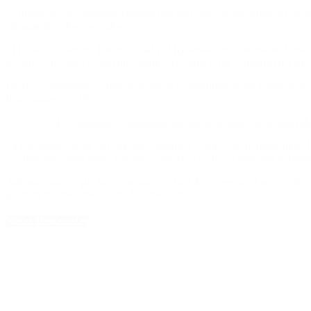
Actualmente, los analistas estiman que una emisión argentina sin gara
plenamente a los mercados.
El Fondo Monetario Internacional (FMI) destacó recientemente la mejo
spreads soberanos refleja un cambio favorable en la confianza del m
Desde el organismo remarcaron que la continuidad de las políticas dest
financiamiento externo.
ANSES confirmó el calendario de pagos de julio 2026 para jubi
La estrategia oficial, sin embargo, también recibió cuestionamientos
«es una muy mala idea» y sostuvo que esos recursos deberían destinars
Además, afirmó que la forma más efectiva de recuperar el acceso al cré
generan incertidumbre entre los inversores.
Notas Destacadas