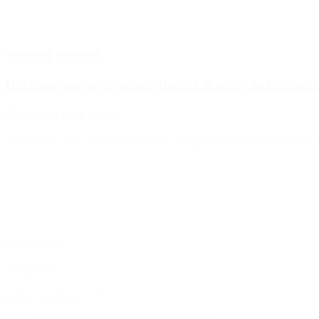
Destacado
Economía
Dólar en agosto: a cuánto llegará el techo de la banda
Deja una respuesta
Tu dirección de correo electrónico no será publicada.
Los campos obli
Comentario
*
Nombre
*
Correo electrónico
*