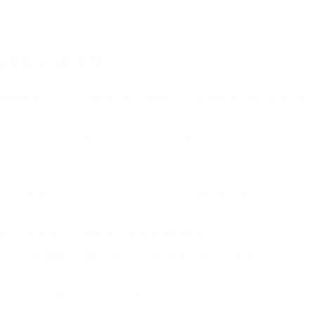
o de Desarrollo (BID).
laterales, con el objetivo de refinanciar vencimientos previstos para
emente inferior al que debería afrontar el país en una emisión
rrollo (BID), que hará lo propio por otros USD 550 millones.
er el perfil de vencimientos de la deuda pública.
. La expectativa es que, una vez concretada esta colocación con
s 450 puntos básicos. Sin embargo, el elevado rendimiento de los