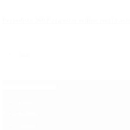
Periodista 360 Para estar online con la ac
Inicio
Destacado
Política
Contactenos
8 de agosto, 2026
Economía
Sociedad