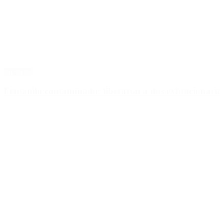
Sociedad
Fentanilo contaminado: liberaron a dos exfuncionar