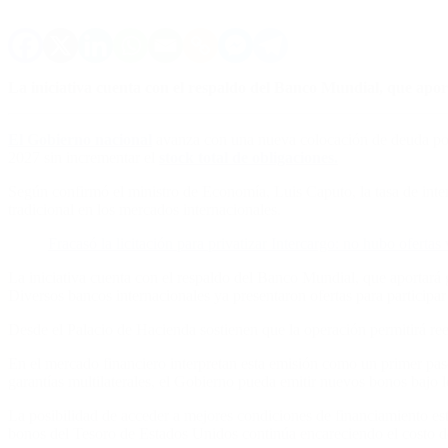
La iniciativa cuenta con el respaldo del Banco Mundial, que apo
El Gobierno nacional
avanza con una nueva colocación de deuda por h
2027 sin incrementar el
stock total de obligaciones.
Según confirmó el ministro de Economía, Luis Caputo, la tasa de interé
tradicional en los mercados internacionales.
Fracasó la licitación para privatizar Intercargo: no hubo ofertas
La iniciativa cuenta con el respaldo del Banco Mundial, que aportará
Diversos bancos internacionales ya presentaron ofertas para participar e
Desde el Palacio de Hacienda sostienen que la operación permitirá ree
En el mercado financiero interpretan esta emisión como un primer paso
garantías multilaterales, el Gobierno pueda emitir nuevos bonos bajo 
La posibilidad de acceder a mejores condiciones de financiamiento est
bonos del Tesoro de Estados Unidos continúa encareciendo el costo de