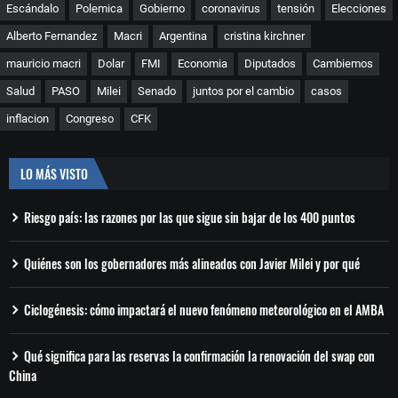
Escándalo
Polemica
Gobierno
coronavirus
tensión
Elecciones
Alberto Fernandez
Macri
Argentina
cristina kirchner
mauricio macri
Dolar
FMI
Economia
Diputados
Cambiemos
Salud
PASO
Milei
Senado
juntos por el cambio
casos
inflacion
Congreso
CFK
LO MÁS VISTO
Riesgo país: las razones por las que sigue sin bajar de los 400 puntos
Quiénes son los gobernadores más alineados con Javier Milei y por qué
Ciclogénesis: cómo impactará el nuevo fenómeno meteorológico en el AMBA
Qué significa para las reservas la confirmación la renovación del swap con
China