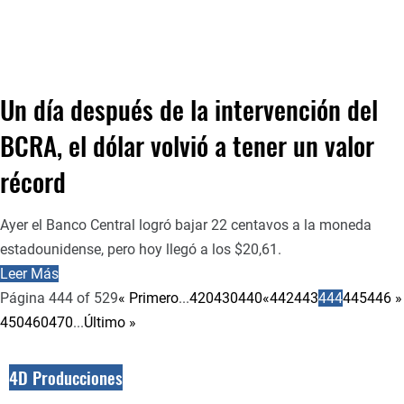
Un día después de la intervención del
BCRA, el dólar volvió a tener un valor
récord
Ayer el Banco Central logró bajar 22 centavos a la moneda
estadounidense, pero hoy llegó a los $20,61.
Leer Más
Página 444 of 529
« Primero
...
420
430
440
«
442
443
444
445
446
»
450
460
470
...
Último »
4D Producciones