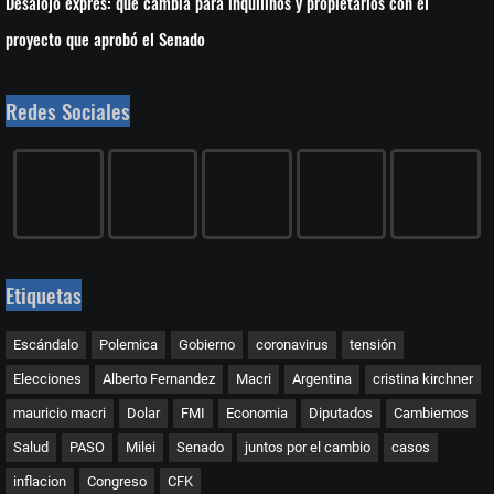
Desalojo exprés: qué cambia para inquilinos y propietarios con el
proyecto que aprobó el Senado
Redes Sociales
Etiquetas
Escándalo
Polemica
Gobierno
coronavirus
tensión
Elecciones
Alberto Fernandez
Macri
Argentina
cristina kirchner
mauricio macri
Dolar
FMI
Economia
Diputados
Cambiemos
Salud
PASO
Milei
Senado
juntos por el cambio
casos
inflacion
Congreso
CFK