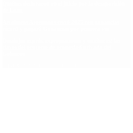
Quiénes declararon en el juicio por la desaparición
de Loan
Aerolíneas Argentinas cerró 2025 con ganancias
récord y pagará Ganancias por primera vez
Desalojos exprés, expropiaciones y escrituras: las
claves del proyecto de propiedad privada del
Gobierno
Copyright 2025 © Todos los derechos reservados