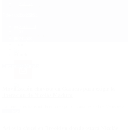
Política
Contactenos
7 de agosto, 2026
Economía
Sociedad
Quiénes Somos
Mundo
Inicio
>
Mundo
Categoría:
Mundo
Movilización chavista en Caracas para exigir la
liberación de Nicolás Maduro
La marcha es transmitida en vivo por un canal estatal de Venezuela.
Leer Más
Así es la cárcel en Brooklyn donde estará Nicolás