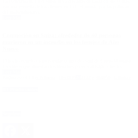
La compañía de Elon Musk lleva dos años de caída en sus ventas,
tras una revuelta de los clientes en todo el mundo por las políticas
del multimillonario.
Leer Más
Conmoción en Suiza: alrededor de 40 personas
murieron en un incendio en los festejos de Año
Nuevo
El hecho ocurrió en un popular centro de esquí de Crans-Montana:
los videos que muestran los instantes previos al trágico hecho.
Leer Más
Página 20 of 136
« Primero
...
10
«
18
19
20
21
22
»
30
40
50
...
Último »
4D Producciones
Seguinos