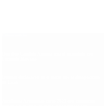
Últimas noticias
Qué dijo Candela Arizaga tras el escándalo con
Facundo Moyano
Quiénes declararon en el juicio por la desaparición
de Loan
Aerolíneas Argentinas cerró 2025 con ganancias
récord y pagará Ganancias por primera vez