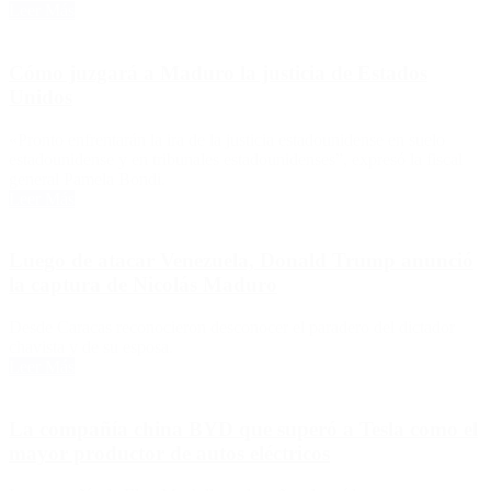
Leer Más
Cómo juzgará a Maduro la justicia de Estados
Unidos
«Pronto enfrentarán la ira de la justicia estadounidense en suelo
estadounidense y en tribunales estadounidenses”, expresó la fiscal
general Pamela Bondi.
Leer Más
Luego de atacar Venezuela, Donald Trump anunció
la captura de Nicolás Maduro
Desde Caracas reconocieron desconocer el paradero del dictador
chavista y de su esposa.
Leer Más
La compañía china BYD que superó a Tesla como el
mayor productor de autos eléctricos