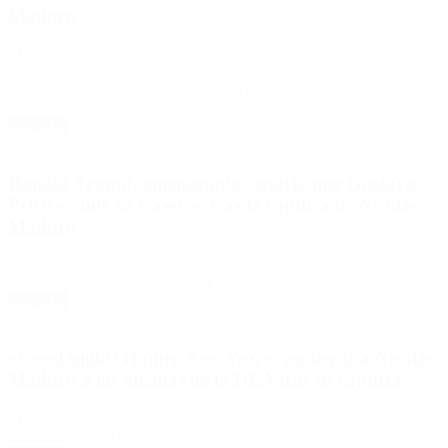
Maduro
El penal federal donde quedó recluido el exmandatario venezolano
acumula denuncias por trato degradante, fallas estructurales y
episodios de violencia, y es conocido por albergar detenidos de alto
perfil.
Leer Más
Donald Trump, amenazante: sugirió que Gustavo
Petro «cuide su trasero» tras la captura de Nicolás
Maduro
Tras brindar detalles del operativo en Venezuela, el presidente de
EEUU apuntó contra su par de Colombia: «Él es el siguiente».
Leer Más
«Good night! Happy New Year»: así llegaba Nicolás
Maduro a las oficinas de la DEA tras su captura
El líder chavista se mostró irónico tras su detención: lás imagenes
difundidas por el gobierno de Donald Trump.