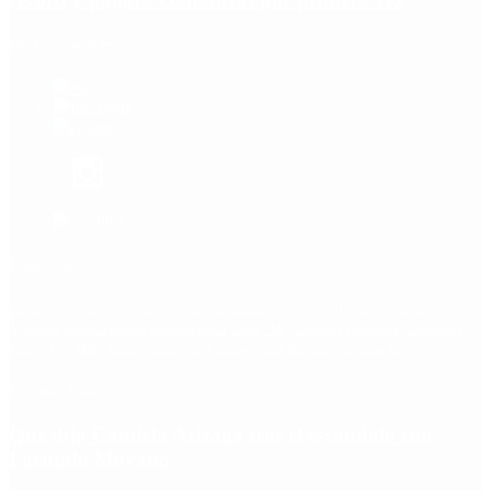
Redes Sociales
Etiquetas
Escándalo
Polemica
Gobierno
coronavirus
tensión
Elecciones
Alberto Fernandez
Macri
Argentina
cristina kirchner
mauricio macri
Dolar
FMI
Economia
Diputados
Cambiemos
Salud
PASO
Milei
Senado
juntos por el cambio
casos
inflacion
Congreso
CFK
Lo más visto
Qué dijo Candela Arizaga tras el escándalo con
Facundo Moyano