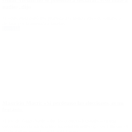
Omar Viviani no se presentó a declarar: «No maté a
nadie», dijo
El sindicalista pidió una prórroga a la justicia antes de sentarse a
declarar por la amenaza a taxistas.
Leer Más
Mauricio Macri: «Si perdemos las elecciones, es un
fracaso»
El jefe de Estado habló sobre los comicios legislativos en una
entrevista con la agencia internacional Bloomberg. Confirmó que el
27 de abril se reunirá con Donald Trump.