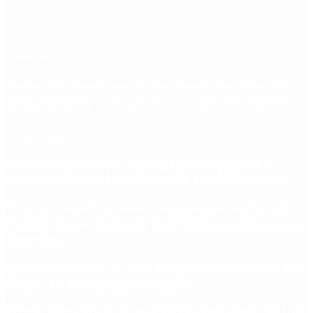
Etiquetas
Escándalo
Polemica
Gobierno
coronavirus
tensión
Elecciones
Alberto Fernandez
Macri
Argentina
cristina kirchner
mauricio macri
Dolar
FMI
Economia
Diputados
Cambiemos
Salud
PASO
Milei
Senado
juntos por el cambio
casos
inflacion
Congreso
CFK
Lo más visto
Desalojo exprés: qué cambia para inquilinos y
propietarios con el proyecto que aprobó el Senado
“Fuerza Suma”: el nuevo movimiento de Osvaldo
Cornide que propone un plan de desarrollo para la
Argentina
Hernán Lacunza se anotó en la carrera electoral del
PRO: “La intención es competir”
Murió Jorge Messi, el padre de Lionel Messi: así fue