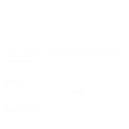
Martín Lousteau ya dejó su cargo de embajador en
Washington
Marcos Peña le dijo que el Gobierno «prefiere que no esté» cuando
Macri se reúna con Trump en Washington el 27.
Leer Más
Página 1.747 of 1.803
«
Primero
...
1.720
1.730
1.740
«
1.745
1.746
1.747
1.748
1.749
»
1.750
1.760
1.770
...
Último »
4D Producciones