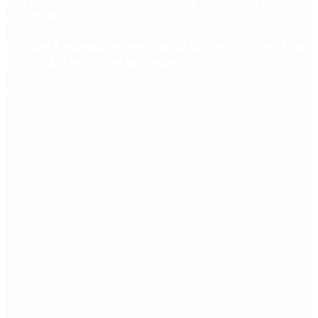
Cornide que propone un plan de desarrollo para la
Argentina
Hernán Lacunza se anotó en la carrera electoral del
PRO: “La intención es competir”
Redes Sociales