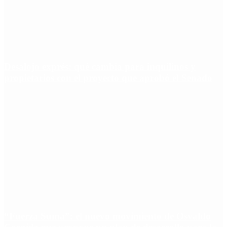
Desalojo exprés: qué cambia para inquilinos y
propietarios con el proyecto que aprobó el Senado
“Fuerza Suma”: el nuevo movimiento de Osvaldo