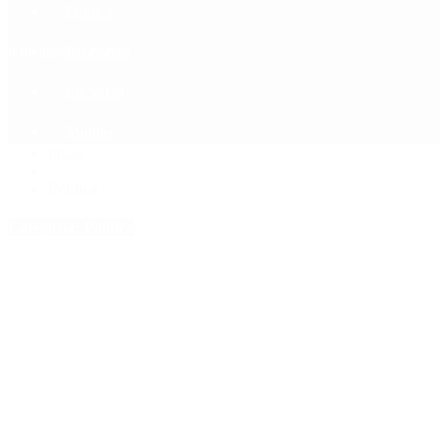
Política
Contactenos
8 de agosto, 2026
Economía
Sociedad
Quiénes Somos
Mundo
Inicio
>
Política
Categoría:
Política