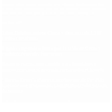
Escándalo
Polemica
Gobierno
coronavirus
tensión
Elecciones
Alberto Fernandez
Macri
Argentina
cristina kirchner
mauricio macri
Dolar
FMI
Economia
Diputados
Cambiemos
Salud
PASO
Milei
Senado
juntos por el cambio
casos
inflacion
Congreso
CFK
Lo más visto
Tifón Dolphin golpeó China y dejó más de 1.500
vuelos cancelados
España responde a Italia por la crisis de Ceuta y
establece controles fronterizos
Desalojo exprés: qué cambia para inquilinos y
propietarios con el proyecto que aprobó el Senado
“Fuerza Suma”: el nuevo movimiento de Osvaldo
Cornide que propone un plan de desarrollo para la
Argentina
Copyright 2025 © Todos los derechos reservados