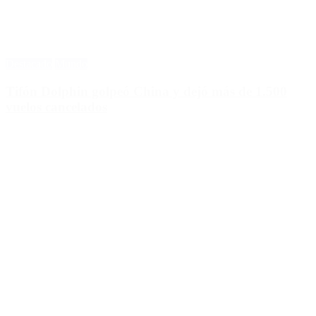
Destacado
Mundo
Tifón Dolphin golpeó China y dejó más de 1.500
vuelos cancelados