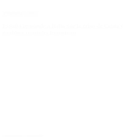
Destacado
Mundo
España responde a Italia por la crisis de Ceuta y
establece controles fronterizos