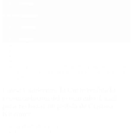
Política
Contactenos
9 de agosto, 2026
Economía
Sociedad
Quiénes Somos
Mundo
Inicio
>
Política
>
Causa Cuadernos: la Corte recibió la recomendación del
procurador Casal para rechazar un pedido de Cristina
Kirchner
Causa Cuadernos: la Corte recibió la
recomendación del procurador Casal
para rechazar un pedido de Cristina
Kirchner
por PERIODISTA 360
16 de febrero, 2024