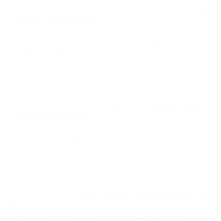
Se trata de la acusación contra la ex presidenta por otros
175 casos
de presunto “cohecho pasivo”
y un embargo sobre sus bienes
hasta cubrir 200 millones de pesos.
En ese expediente, el difunto juez Claudio Bonadio había ordenado
la
prisión preventiva
de la ex mandataria, pero en 2020 la Cámara
de Casación la dejó sin efecto porque entendió que no existían
“riesgos procesales” que justificaran el encierro.
La defensa de Cristina Kirchner realizó una serie de planteos de
procedimiento y de fondo contra la ampliación del procesamiento,
pero el procurador descartó que hubiera “sido
sometida a una
privación total de justicia”.
Por el contrario, recomendó que el expediente siga su curso hacia el
debate, asignado al Tribunal Oral Federal número siete.
“No se advierte que la resolución cuya revisión se pretende, que
sólo habilita la continuidad del proceso hacia el juicio plenario,
pueda provocar una afectación de derechos o libertades
fundamentales que no pueda por principio ser atendida o, en su
caso, remediada en las
etapas ordinarias del procedimiento por
venir”,
sostuvo Casal.
Además, le recordó a la ex presidenta que “
la influencia,