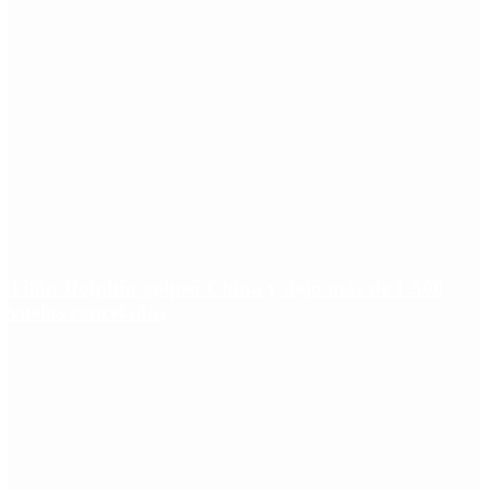
Tifón Dolphin golpeó China y dejó más de 1.500
vuelos cancelados