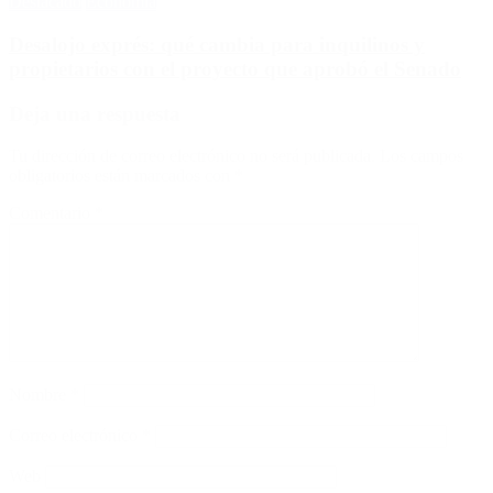
Destacado
Economía
Desalojo exprés: qué cambia para inquilinos y
propietarios con el proyecto que aprobó el Senado
Deja una respuesta
Tu dirección de correo electrónico no será publicada.
Los campos
obligatorios están marcados con
*
Comentario
*
Nombre
*
Correo electrónico
*
Web