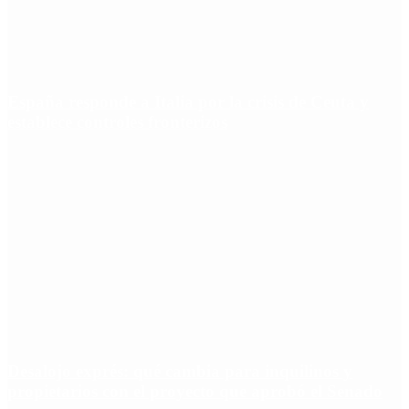
España responde a Italia por la crisis de Ceuta y
establece controles fronterizos
Desalojo exprés: qué cambia para inquilinos y
propietarios con el proyecto que aprobó el Senado