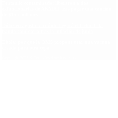
Fentanilo contaminado: liberaron a dos
exfuncionarias de ANMAT tras pagar una caución
de $150 millones
Dólar en agosto: a cuánto llegará el techo de la
banda cambiaria tras la inflación de junio
Ébola: por qué la OMS propone usar una vacuna
creada para otra cepa
Copyright 2025 © Todos los derechos reservados