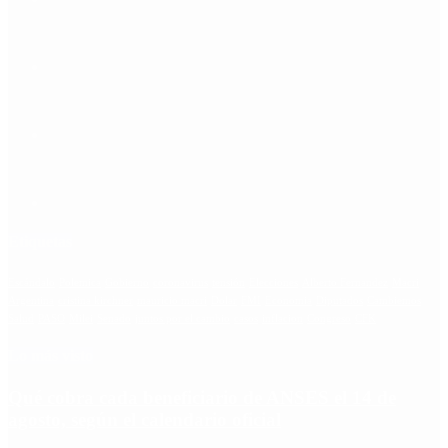
Etiquetas
Escándalo
Polemica
Gobierno
coronavirus
tensión
Elecciones
Alberto Fernandez
Macri
Argentina
cristina kirchner
mauricio macri
Dolar
FMI
Economia
Diputados
Cambiemos
Salud
PASO
Milei
Senado
juntos por el cambio
casos
inflacion
Congreso
CFK
Lo más visto
Qué cobra cada beneficiario de ANSES el 14 de
agosto, según el calendario oficial