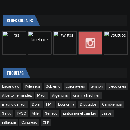
REDES SOCIALES
ETIQUETAS
Escándalo
Polemica
Gobierno
coronavirus
tensión
Elecciones
Alberto Fernandez
Macri
Argentina
cristina kirchner
mauricio macri
Dolar
FMI
Economia
Diputados
Cambiemos
Salud
PASO
Milei
Senado
juntos por el cambio
casos
inflacion
Congreso
CFK