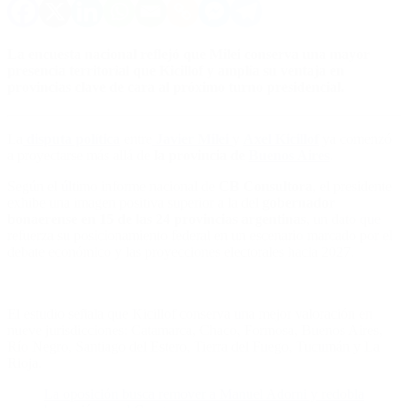
La encuesta nacional reflejó que Milei conserva una mayor
presencia territorial que Kicillof y amplía su ventaja en
provincias clave de cara al próximo turno presidencial.
La
disputa política
entre
Javier Milei
y
Axel Kicillof
ya comenzó
a proyectarse más allá de
la provincia de
Buenos Aires
.
Según el último informe nacional de
CB Consultora
, el presidente
exhibe una imagen positiva superior a la del
gobernador
bonaerense en 15 de las 24 provincias argentinas
, un dato que
refuerza su posicionamiento federal en un escenario marcado por el
debate económico y las proyecciones electorales hacia 2027.
El estudio señala que Kicillof conserva una mejor valoración en
nueve jurisdicciones: Catamarca, Chaco, Formosa, Buenos Aires,
Río Negro, Santiago del Estero, Tierra del Fuego, Tucumán y La
Rioja.
La oposición busca remover a Manuel Adorni y redobla