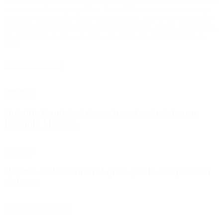
En conjunto, los números de CB Consultora muestran que, al menos
en términos de imagen pública, Javier Milei conserva una ventaja
territorial significativa frente a Axel Kicillof, uno de los principales
referentes de la oposición peronista y una de las figuras que asoman
en el horizonte político de cara a las elecciones presidenciales de
2027.
Notas Destacadas
Sociedad
Qué dijo Candela Arizaga tras el escándalo con
Facundo Moyano
Sociedad
Quiénes declararon en el juicio por la desaparición
de Loan
Destacado
Economía