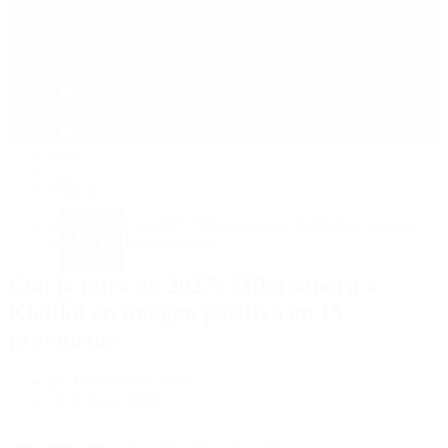
Política
Contactenos
7 de agosto, 2026
Economía
Sociedad
Quiénes Somos
Mundo
Inicio
>
Política
>
Con la mira en 2027: Milei supera a Kicillof en imagen
positiva en 15 provincias
Con la mira en 2027: Milei supera a
Kicillof en imagen positiva en 15
provincias
por PERIODISTA 360
16 de junio, 2026