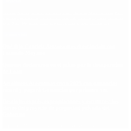
Etiquetas
Escándalo
Polemica
Gobierno
coronavirus
tensión
Elecciones
Alberto Fernandez
Macri
Argentina
cristina kirchner
mauricio macri
Dolar
FMI
Economia
Diputados
Cambiemos
Salud
PASO
Milei
Senado
juntos por el cambio
casos
inflacion
Congreso
CFK
Lo más visto
Qué dijo Candela Arizaga tras el escándalo con
Facundo Moyano
Quiénes declararon en el juicio por la desaparición
de Loan
Aerolíneas Argentinas cerró 2025 con ganancias
récord y pagará Ganancias por primera vez
Desalojos exprés, expropiaciones y escrituras: las
claves del proyecto de propiedad privada del
Gobierno
Copyright 2025 © Todos los derechos reservados