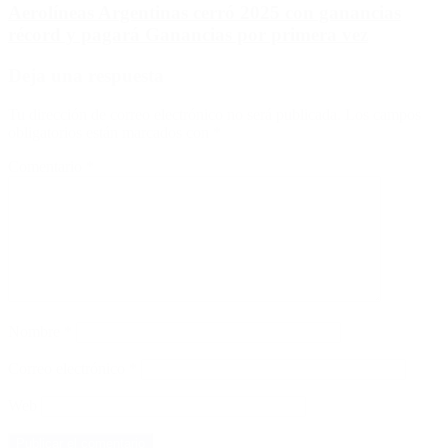
Aerolíneas Argentinas cerró 2025 con ganancias
récord y pagará Ganancias por primera vez
Deja una respuesta
Tu dirección de correo electrónico no será publicada.
Los campos
obligatorios están marcados con
*
Comentario
*
Nombre
*
Correo electrónico
*
Web