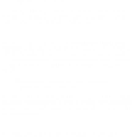
la presión en el Congreso
Sin embargo, Milei logra imponerse en la mayoría de los distritos
relevados, consolidando una presencia territorial que excede los
bastiones tradicionales de La Libertad Avanza.
Las mayores diferencias a favor del
Presidente se registran en
Córdoba
, donde alcanza una imagen positiva del 53,5%, frente al
21% del mandatario bonaerense, lo que representa una brecha de
32,5 puntos porcentuales. También sobresalen Mendoza, con una
ventaja de 30 puntos, y Santa Fe, donde la distancia llega a 17
puntos.
Manuel Adorni y su dinero en cripto: tendrá que
explicar cómo obtuvo dólar cash
Los datos reflejan la fortaleza de Milei en regiones donde consiguió
un amplio respaldo electoral desde su llegada a la Casa Rosada
y sugieren que su figura mantiene un nivel de adhesión significativo
en el centro del país.
Por el lado de Kicillof, sus mejores resultados se observan en