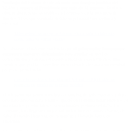
Santiago del Estero
, donde
alcanza una imagen positiva del
52,4% y supera al Presidente por más de 31 puntos
. También
obtiene diferencias favorables en Formosa y en la provincia de
Buenos Aires, que continúa siendo su principal base política y
electoral.
Milei reiteró su apoyo a Adorni: «Va a salir fortalecido,
como paso ya varias veces»
No obstante, el informe evidencia que
el gobernador bonaerense
encuentra mayores dificultades
para ampliar su nivel de
conocimiento y valoración positiva fuera de esos territorios, una
cuestión que podría convertirse en un desafío de cara a un eventual
proyecto presidencial.
Crece la presión sobre Manuel Adorni: el PRO pide su
renuncia en medio de la crisis política
El relevamiento también incluyó el ranking de gobernadores y dejó
otro dato adverso para Kicillof: quedó en el último lugar entre los 24
mandatarios provinciales, con una imagen positiva del 42%. En
contraste, los dirigentes mejor valorados fueron Gustavo Sáenz, de
Salta; Rolando Figueroa, de Neuquén; y Osvaldo Jaldo, de
Tucumán.