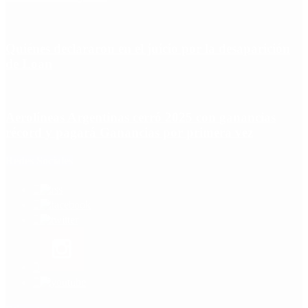
Quiénes declararon en el juicio por la desaparición
de Loan
Aerolíneas Argentinas cerró 2025 con ganancias
récord y pagará Ganancias por primera vez
Redes Sociales