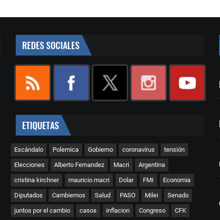
REDES SOCIALES
ETIQUETAS
Escándalo
Polemica
Gobierno
coronavirus
tensión
Elecciones
Alberto Fernandez
Macri
Argentina
cristina kirchner
mauricio macri
Dolar
FMI
Economia
Diputados
Cambiemos
Salud
PASO
Milei
Senado
juntos por el cambio
casos
inflacion
Congreso
CFK