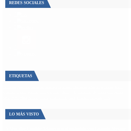
REDES SOCIALES
ETIQUETAS
Escándalo
Polemica
Gobierno
coronavirus
tensión
Elecciones
Alberto Fernandez
Macri
Argentina
cristina kirchner
mauricio macri
Dolar
FMI
Economia
Diputados
Cambiemos
Salud
PASO
Milei
Senado
juntos por el cambio
casos
inflacion
Congreso
CFK
LO MÁS VISTO
Qué dijo Candela Arizaga tras el escándalo con Facundo Moyano