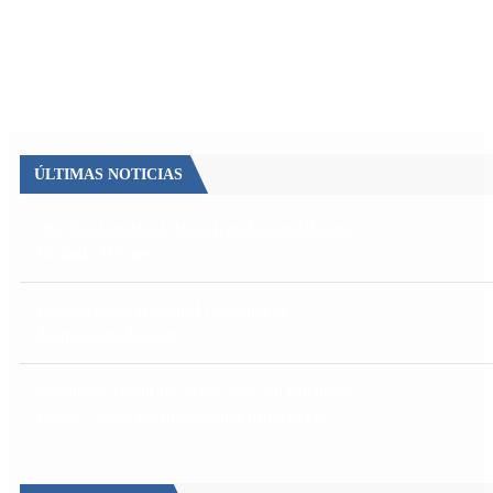
ÚLTIMAS NOTICIAS
Qué dijo Candela Arizaga tras el escándalo con
Facundo Moyano
Quiénes declararon en el juicio por la
desaparición de Loan
Aerolíneas Argentinas cerró 2025 con ganancias
récord y pagará Ganancias por primera vez