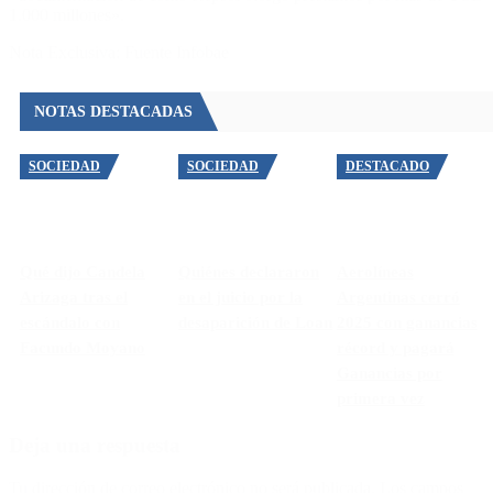
1.000 millones».
Nota Exclusiva: Fuente Infobae
NOTAS DESTACADAS
SOCIEDAD
SOCIEDAD
DESTACADO
Qué dijo Candela
Quiénes declararon
Aerolíneas
Arizaga tras el
en el juicio por la
Argentinas cerró
escándalo con
desaparición de Loan
2025 con ganancias
Facundo Moyano
récord y pagará
Ganancias por
primera vez
Deja una respuesta
Tu dirección de correo electrónico no será publicada.
Los campos