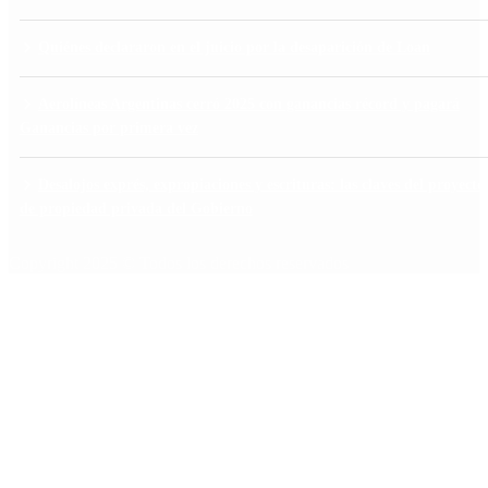
Quiénes declararon en el juicio por la desaparición de Loan
Aerolíneas Argentinas cerró 2025 con ganancias récord y pagará
Ganancias por primera vez
Desalojos exprés, expropiaciones y escrituras: las claves del proyecto
de propiedad privada del Gobierno
Copyright 2025 © Todos los derechos reservados