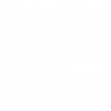
«El viejo estaba excelente, no tenía problemas de salud, si se cayó,
¿cómo no tiene un golpe? ¿¡Justo pasaba una ambulancia y lo
levanta!? Si lo quisieron robar, tenía el reloj y la billetera… No
entiendo nada». Dijo su hijo Juna Manuel Ducler quien solicitó las
cámaras de seguridad de esa esquina para saber si existió realmente
el intento de robo.
La denuncia es fuerte. Allí Ducler pide seguridad y custodia para su
familia y su persona. Exige que se investigue una «asociación ilícita
liderada por Néstor y Cristina Kirchner, que conjuntamente con
Alberto Fernández, Carlos Bettini, Carlos Zannini, Julio De Vido,
Axel Kicillof, Carlos Slim, autoridades de Repsol y autoridades del
Banco Credit Suisse entre otros, han malversado los Fondos de la
provincia de Santa Cruz cobrados en 1993».
Pedía ser testigo colaborador y exigía reserva de identidad. Ofrecía
aportar: «Datos de cuentas en EEUU, Luxemburgo, Suiza donde
estaban depositados los Fondos de Santa Cruz»; banqueros y
representantes empresas en España y Australia; «documentación
respaldatoria sobre la ingeniería jurídica para que el gobierno
compre el 25% de YPF a Repsol», además de «documentación
respaldatoria de cómo los Kirchner ejercieron presión a Repsol para
obtener el 25% de YPF». Agregaba que contaba con
«documentación de cómo Repsol otorgó prestamos por más de USD