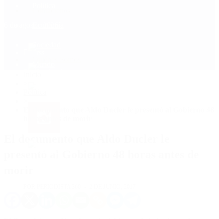
Política
Contactenos
6 de agosto, 2026
Economía
Sociedad
Quiénes Somos
Mundo
Inicio
>
Política
>
El documento que Aldo Ducler le presentó al Gobierno 48
horas antes de morir
El documento que Aldo Ducler le
presentó al Gobierno 48 horas antes de
morir
POR PERIODISTA 360
2 DE JUNIO, 2017