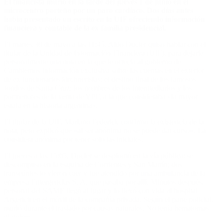
El financista murió en la tarde del jueves 1 de junio en el
microcentro porteño por un paro cardíaco. Dos días antes
había presentado un escrito en la UIF ofreciendo información
financiera y contable de la ex familia presidencial
.
El martes 30 de mayo a las 11:45, Aldo Ducler quiso hablar con el
titular de la Unidad de Información Financiera (UIF), para dejarle
personalmente una nota en la que le ofrecía al gobierno de
Cambiemos información exclusiva sobre las cuentas en el exterior
de ex funcionarios kirchneristas: el destino final de los famosos
fondos de Santa Cruz; los nombres de los intermediarios y los
pormenores de la venta de YPF, a la que consideraba «la mayor
estafa en la historia argentina».
El titular de la UIF, Mariano Federici, confirmó la existencia de la
nota, pero explicó que «al ser anónima no se puede dar curso». La
considera anónima por tener solo las iniciales.
El jueves a las 15:05, Ducler se desplomó en la vía pública: se
descompuso en la esquina de Corrientes y San Martín; dos
transeúntes lo vieron caer y fue atendido por una ambulancia de la
empresa Emergencias S. A. que pasaba por allí. Minutos después,
personal del SAME llegó al lugar y lo llevó con vida al hospital
Argerich en el móvil de la compañía privada. Según el parte policial,
murió durante el traslado por causas naturales. No tenía hematomas
ni golpes.