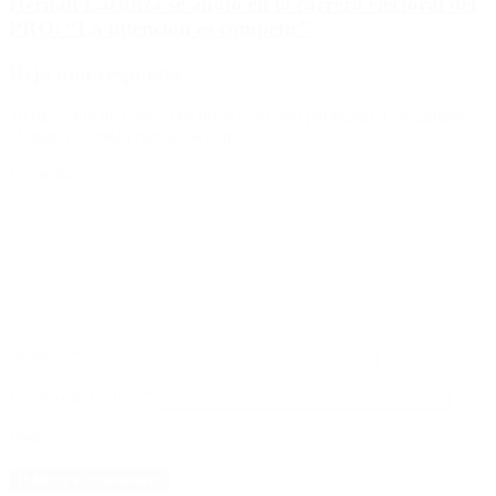
Hernán Lacunza se anotó en la carrera electoral del
PRO: “La intención es competir”
Deja una respuesta
Tu dirección de correo electrónico no será publicada.
Los campos
obligatorios están marcados con
*
Comentario
*
Nombre
*
Correo electrónico
*
Web