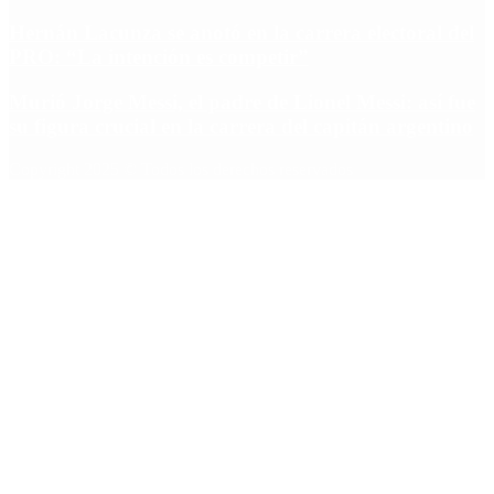
Hernán Lacunza se anotó en la carrera electoral del
PRO: “La intención es competir”
Murió Jorge Messi, el padre de Lionel Messi: así fue
su figura crucial en la carrera del capitán argentino
Copyright 2025 © Todos los derechos reservados