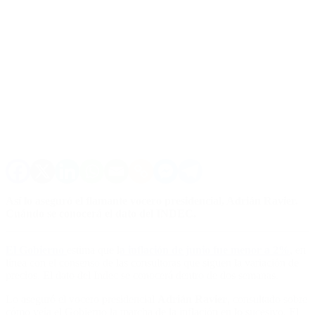
Así lo aseguró el flamante vocero presidencial, Adrián Ravier.
Cuándo se conocerá el dato del INDEC.
El Gobierno
estima que
l
a inflación de junio fue menor a 2%
, en
línea con el consenso de las consultoras que siguen la variación de
precios. El dato del Indec se conocerá dentro de dos semanas.
Lo aseguró el vocero presidencial
Adrián Ravier
, consultado sobre
cómo veía el Gobierno la marcha de la inflación en lo sucesivo. El