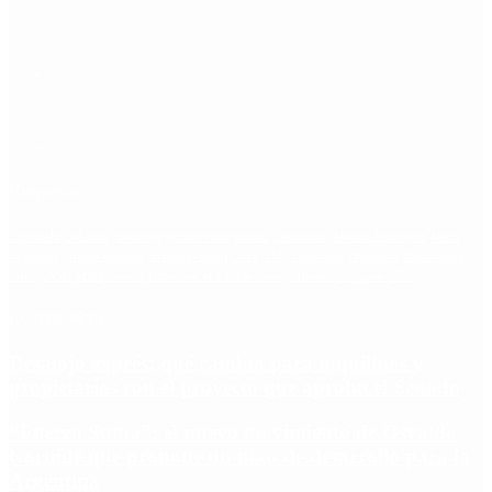
Etiquetas
Escándalo
Polemica
Gobierno
coronavirus
tensión
Elecciones
Alberto Fernandez
Macri
Argentina
cristina kirchner
mauricio macri
Dolar
FMI
Economia
Diputados
Cambiemos
Salud
PASO
Milei
Senado
juntos por el cambio
casos
inflacion
Congreso
CFK
Lo más visto
Desalojo exprés: qué cambia para inquilinos y
propietarios con el proyecto que aprobó el Senado
“Fuerza Suma”: el nuevo movimiento de Osvaldo
Cornide que propone un plan de desarrollo para la
Argentina