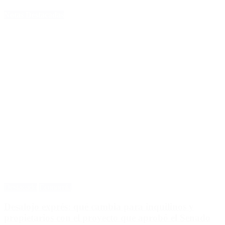
Notas Destacadas
Destacado
Economía
Desalojo exprés: qué cambia para inquilinos y
propietarios con el proyecto que aprobó el Senado