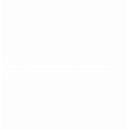
Desalojo exprés: qué cambia para inquilinos y
propietarios con el proyecto que aprobó el Senado