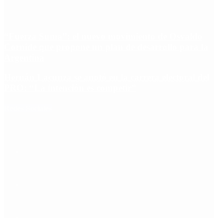
“Fuerza Suma”: el nuevo movimiento de Osvaldo
Cornide que propone un plan de desarrollo para la
Argentina
Hernán Lacunza se anotó en la carrera electoral del
PRO: “La intención es competir”
Redes Sociales