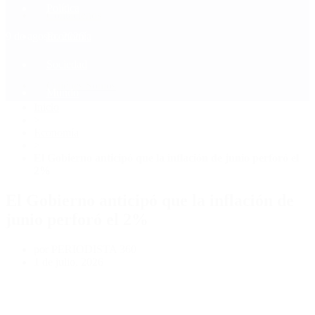
Política
Contactenos
9 de agosto, 2026
Economía
Sociedad
Quiénes Somos
Mundo
Inicio
>
Economía
>
El Gobierno anticipó que la inflación de junio perforó el
2%
El Gobierno anticipó que la inflación de
junio perforó el 2%
por PERIODISTA 360
1 de julio, 2026