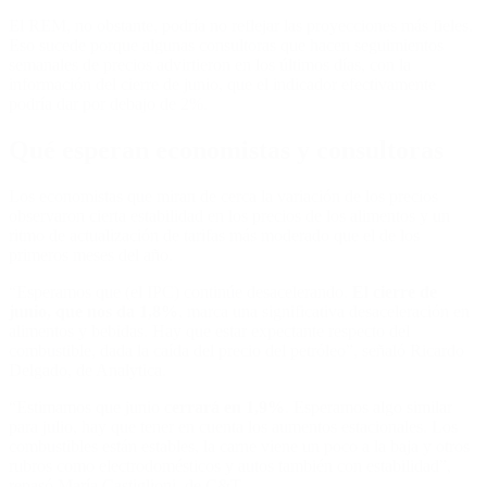
El REM, no obstante, podría no reflejar las proyecciones más fieles.
Eso sucede porque algunas consultoras que hacen seguimientos
semanales de precios advirtieron en los últimos días, con la
información del cierre de junio, que el indicador efectivamente
podría dar por debajo de 2%.
Qué esperan economistas y consultoras
Los economistas que miran de cerca la variación de los precios
observaron cierta estabilidad en los precios de los alimentos y un
ritmo de actualización de tarifas más moderado que el de los
primeros meses del año.
“Esperamos que (el IPC) continúe desacelerando.
El cierre de
junio, que nos da 1,8%
, marca una significativa desaceleración en
alimentos y bebidas. Hay que estar expectante respecto del
combustible, dada la caída del precio del petróleo”, señaló Ricardo
Delgado, de Analytica.
“Estimamos que junio c
errará en 1,9%
. Esperamos algo similar
para julio, hay que tener en cuenta los aumentos estacionales. Los
combustibles están estables, la carne viene un poco a la baja y otros
rubros como electrodomésticos y autos también con estabilidad”,
repasó María Castiglioni, de C&T.