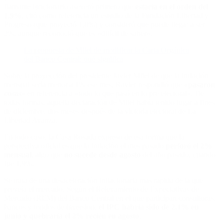
flamante funcionario aseveró primero que
estaría en el orden del
1,9%
, citó como referencia un estudio de la Fundación Libertad y
Progreso (que proyectó 1,8%) y consideró que puede llegar a ser
2%, aunque reconoció que es «difícil de saber».
La propuesta de Milei de modificar la Carta Orgánica
del Banco Central: qué significa
Sobre la proyección del presidente Javier Milei de que la inflación
mensual sería menor a 1% ese mes, Ravier respondió que
«pasaron
cosas»
en referencia a «todo lo que pasó en lo pre electoral». De
todas formas, aquella declaración de Milei había tenido lugar a fines
de diciembre, dos meses después de la victoria electoral de La
Libertad Avanza.
En todo caso, la Casa Rosada expresó de esa forma que la
perspectiva oficial es que la inflación el mes pasado
perforó el 2%
mensual
, algo que
no sucede desde agosto
del año pasado, cuando
fue 1,9%.
Se trata de una desaceleración inflacionaria más rápida de la que
preveía el mercado. Según el Relevamiento de Expectativas de
Mercado (REM) del Banco Central en el que participan consultoras,
bancos y fondos de inversión,
el IPC habría sido de 2,1% en
junio y quebraría el 2% recién en agosto
.