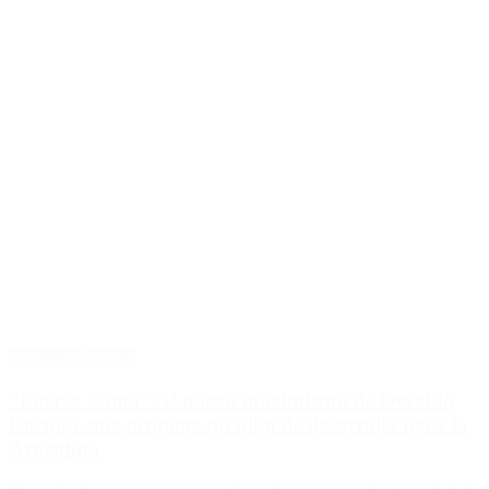
Destacado
Política
“Fuerza Suma”: el nuevo movimiento de Osvaldo
Cornide que propone un plan de desarrollo para la
Argentina