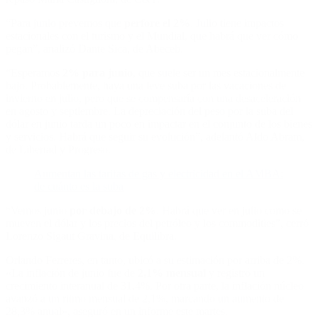
“Para junio prevemos que
perfore el 2%
. Julio tiene impactos
estacionales con el turismo y el Mundial, que habrá que ver cómo
pegan”, analizó Dante Sica, de Abeceb.
“Esperamos
2% para junio
, que suele ser un mes estacionalmente
bajo. Probablemente, haya una leve suba por las vacaciones de
invierno en julio, pero que se compensaría con una desaceleración
en agosto y septiembre. La depreciación del peso por la suba del
dólar en junio tarda un poco en impactar en el conjunto de los bienes
y servicios. Habrá que seguir su evolución”, adelantó Aldo Abram,
de Libertad y Progreso.
Aumentan las tarifas de gas y electricidad en el AMBA:
de cuánto es la suba
“Vemos junio
por debajo de 2%
. Habrá que ver en julio como se
mueven el dólar y los precios del petróleo y los commodities”, cerró
Lorenzo Sigaut Gravina, de Equilibra.
Orlando Ferreres, en tanto, ubicó a su estimación por arriba de 2%.
«La inflación de junio fue de
2,1% mensual
y registró un
crecimiento interanual de 31,4%. Por otra parte, la inflación núcleo
avanzó a un ritmo mensual de 2,1%, marcando un aumento de
28,3% anual», aseguró en un informe este martes.