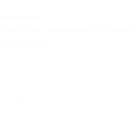
Destacado
Economía
Dólar en agosto: a cuánto llegará el techo de la banda
Deja una respuesta
Tu dirección de correo electrónico no será publicada.
Los campos obli
Comentario
*
Nombre
*
Correo electrónico
*
Web