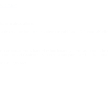
MWskUfMrpP
ra otro aire»
, afirmó.
ba desconcierto incluso entre quienes respaldaban al Gobierno.
«Nadie
s cuestionamientos hacia el exfuncionario y mientras distintas inve
del mensaje del
Gobierno
respecto de la transparencia y la lucha contra l
es del legislador.