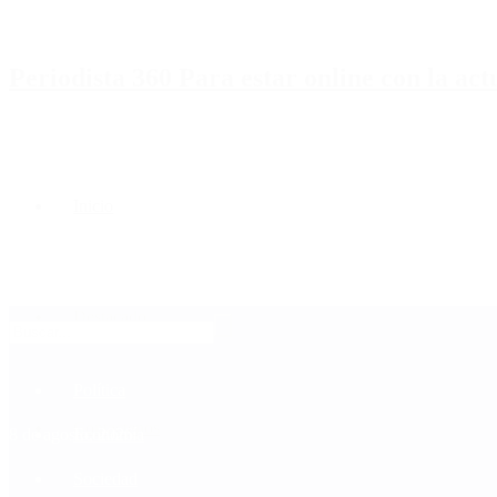
Periodista 360 Para estar online con la ac
Inicio
Destacado
Política
Contactenos
8 de agosto, 2026
Economía
Sociedad