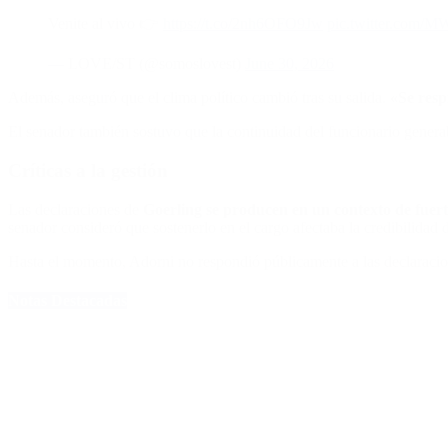
Venite al vivo 👉
https://t.co/2nh6OFO9Jw
pic.twitter.com/
— LOVE/ST (@somoslovest)
June 30, 2026
Además, aseguró que el clima político cambió tras su salida.
«Se respi
El senador también sostuvo que la continuidad del funcionario genera
Críticas a la gestión
Las declaraciones de
Goerling se producen en un contexto de fuerte
senador consideró que sostenerlo en el cargo afectaba la credibilidad 
Hasta el momento, Adorni no respondió públicamente a las declaracion
Notas Destacadas