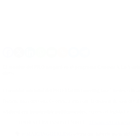
El senador del PRO aseguró en el programa Estamos A La Vuelta de
aire».
El
senador nacional del PRO
Martín Goerling
lanzó fuertes crític
Durante una entrevista, Goerling afirmó que la decisión de sostener a
«Adorni era insostenible políticamente»
, expresó el legislador.
"ADORNI ERA INSOSTENIBLE"
#EstamosALaVuelta
🗣️
@MARTINGOERLING
afirma que haberlo mantenido quebr