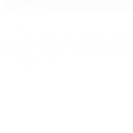
Mundo
Quiénes Somos
Inicio
>
Política
>
La tajante postura de Martín Goerling sobre la continuidad
La tajante postura de Martín Goerling sobr
por PERIODISTA 360
1 de julio, 2026