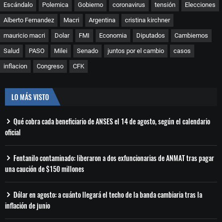
Escándalo
Polemica
Gobierno
coronavirus
tensión
Elecciones
Alberto Fernandez
Macri
Argentina
cristina kirchner
mauricio macri
Dolar
FMI
Economia
Diputados
Cambiemos
Salud
PASO
Milei
Senado
juntos por el cambio
casos
inflacion
Congreso
CFK
LO MÁS VISTO
Qué cobra cada beneficiario de ANSES el 14 de agosto, según el calendario
oficial
Fentanilo contaminado: liberaron a dos exfuncionarias de ANMAT tras pagar
una caución de $150 millones
Dólar en agosto: a cuánto llegará el techo de la banda cambiaria tras la
inflación de junio