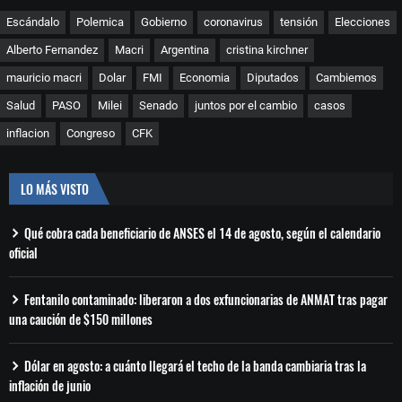
Escándalo
Polemica
Gobierno
coronavirus
tensión
Elecciones
Alberto Fernandez
Macri
Argentina
cristina kirchner
mauricio macri
Dolar
FMI
Economia
Diputados
Cambiemos
Salud
PASO
Milei
Senado
juntos por el cambio
casos
inflacion
Congreso
CFK
LO MÁS VISTO
Qué cobra cada beneficiario de ANSES el 14 de agosto, según el calendario
oficial
Fentanilo contaminado: liberaron a dos exfuncionarias de ANMAT tras pagar
una caución de $150 millones
Dólar en agosto: a cuánto llegará el techo de la banda cambiaria tras la
inflación de junio