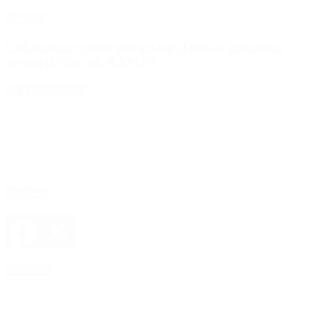
Sociedad
Ciclogénesis: cómo impactará el nuevo fenómeno
meteorológico en el AMBA
4D Producciones
Seguinos
Facebook