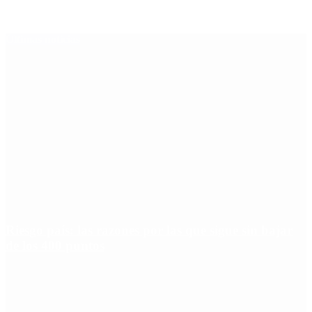
Últimas noticias
Riesgo país: las razones por las que sigue sin bajar
de los 400 puntos