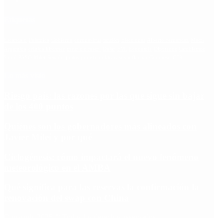
Etiquetas
Escándalo
Polemica
Gobierno
coronavirus
tensión
Elecciones
Alberto Fernandez
Macri
Argentina
cristina kirchner
mauricio macri
Dolar
FMI
Economia
Diputados
Cambiemos
Salud
PASO
Milei
Senado
juntos por el cambio
casos
inflacion
Congreso
CFK
Lo más visto
Riesgo país: las razones por las que sigue sin bajar
de los 400 puntos
Quiénes son los gobernadores más alineados con
Javier Milei y por qué
Ciclogénesis: cómo impactará el nuevo fenómeno
meteorológico en el AMBA
Qué significa para las reservas la confirmación la
renovación del swap con China
Copyright 2025 © Todos los derechos reservados