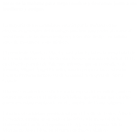
horas de la mañana para luego reunirse y descansar junto a sus
familiares y amigos.
La mayoría de los candidatos votarán por la mañana en las
elecciones generales del domingo próximo para poder abocarse al
seguimiento de las mesas testigos y tener más tiempo en familia
antes de trasladarse a sus búnkers.
El presidente Mauricio Macri votará a las 12:00 en la mesa 6608 de
la Escuela número 16 «Wenceslao Posse», ubicada en Juncal 3131,
en el barrio porteño de Palermo, mientras que su compañero de
fórmula, Miguel Ángel Pichetto, hará lo propio a las 8:30 en la
Escuela Primaria número 60 de la ciudad rionegrina de Sierra
Grande.
Una vez cerrados los comicios y a la espera del escrutinio, ambos
estarán presentes en el búnker oficialista, que al igual que en años
anteriores estará emplazado en el complejo de Costa Salguero.
En tanto, el candidato presidencial por el Frente de Todos, Alberto
Fernández, emitirá su sufragio a las 9;00 en la mesa 68 de la
Universidad Católica Argentina (UCA), en la Avenida Alicia
Moreau de Justo 1400, en el barrio de Puerto Madero.