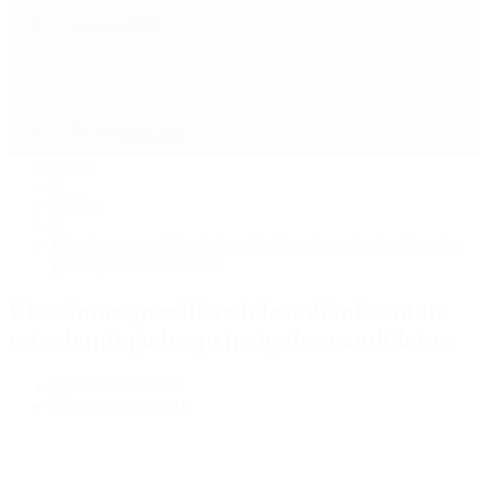
Política
Contactenos
6 de agosto, 2026
Economía
Sociedad
Quiénes Somos
Mundo
Inicio
>
Política
>
Elecciones presidenciales: dónde votan este domingo los
principales candidatos
Elecciones presidenciales: dónde votan
este domingo los principales candidatos
por Periodista 360
27 de octubre, 2019