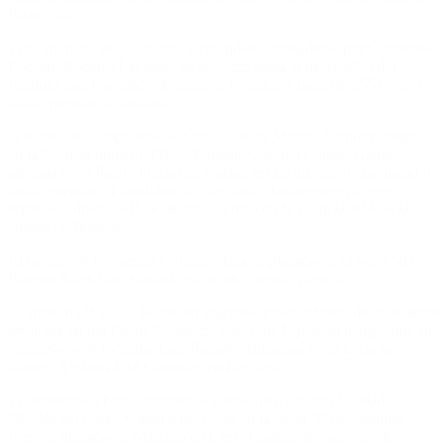
Bean 536.
El ex ministro de Economía y candidato a presidente por Consenso
Federal, Roberto Lavagna, se acercará hasta la mesa 5650 del
Instituto San Francisco de Asis, en Crisólogo Larralde 2551, en el
barrio porteño de Saavedra.
A su vez, su compañero de fórmula, Juan Manuel Urtubey, votará
en la Escuela número 4317 «Teniente Coronel Calixto Gauna»,
ubicada en el Paraje Finca Las Costas, en las afueras de la ciudad de
Salta, mientras el candidato a gobernador bonaerense por ese
espacio, Eduardo «Bali» Bucca, lo hará en la Escuela N°4 de la
ciudad de Bolívar.
El búnker de Consenso Federal estará emplazado en el hotel NH
Buenos Aires City, ubicado en el microcentro porteño.
La mesa 6521 de La Rural, en Palermo, tendrá el voto del postulante
presidencial del Frente Desperar, José Luis Espert, al tiempo que su
compañero de fórmula, Luis Rosales, sufragará en la Escuela
número 1 «Juan José Castelli», en Recoleta.
El candidato a Presidente por el Frente de Izquierda-Unidad,
Nicolás del Caño, votará a las 10:30 en la mesa 50 del Instituto
French, ubicado en Marconi 641, en el partido bonaerense de