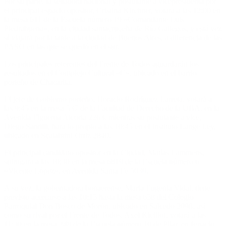
Por su parte, la senadora nacional y postulante a vicepresidenta por
el principal espacio opositor, Cristina Kirchner, votará a las 12:00 en
la mesa 611 de la Escuela número 19 «Comandante Luis
Piedrabuena», en la ciudad santacruceña de Río Gallegos, y está vez
sí viajará por la tarde a la ciudad de Buenos Aires, a diferencia de las
PASO en las que se quedó en el sur.
Los principales referentes del Frente de Todos aguardarán los
resultados en el Complejo Cultural «C», ubicado en el barrio
porteño de Chacarita.
El jefe de Gobierno porteño, Horacio Rodríguez Larreta, votará a
las 9:45 en la mesa 537 de la Facultad de Derecho de la UBA, en la
Avenida Figueroa Alcorta 2263, mientras su postulante a vice,
Diego Santilli, hará lo propio a las 10:45 en el Instituto Lange Ley,
ubicado en Scalabrini Ortiz 2840.
El principal candidato opositor en la Ciudad, Matías Lammens,
sufragará a las 10:30 en la mesa 6819 de la Escuela número 6
«Vicente López», en Avenida Santa Fe 5039.
A su vez, la gobernadora bonaerense, María Eugenia Vidal, tiene
previsto acercarse a las 10:15 hasta la mesa 658 del Colegio
Parroquial Don Bosco de Morón, ubicado en Salcedo 2098, así
como su rival por el Frente de Todos, Axel Kicillof, votará a las
11:30 en la mesa 248 de la Escuela número 10 de Pilar, en Ignacio