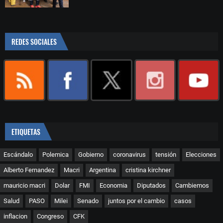
REDES SOCIALES
ETIQUETAS
Escándalo
Polemica
Gobierno
coronavirus
tensión
Elecciones
Alberto Fernandez
Macri
Argentina
cristina kirchner
mauricio macri
Dolar
FMI
Economia
Diputados
Cambiemos
Salud
PASO
Milei
Senado
juntos por el cambio
casos
inflacion
Congreso
CFK