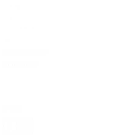
Comentario
*
Nombre
*
Correo electrónico
*
Web
4D Producciones
Seguinos