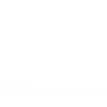
Destacado
Economía
Aerolíneas Argentinas cerró 2025 con ganancias réco