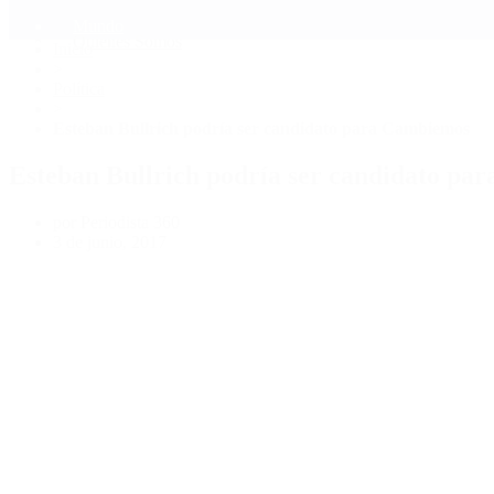
Mundo
Quiénes Somos
Inicio
>
Política
>
Esteban Bullrich podría ser candidato para Cambiemos
Esteban Bullrich podría ser candidato pa
por Periodista 360
3 de junio, 2017