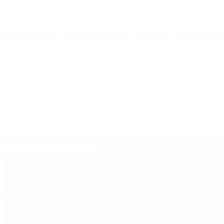
Periodista 360 Para estar online con la ac
Inicio
Destacado
Política
Contactenos
6 de agosto, 2026
Economía
Sociedad