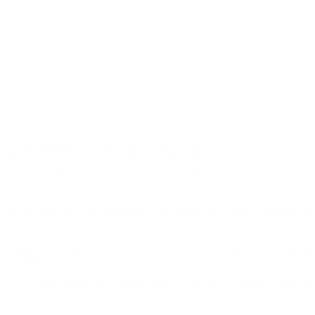
unque la definición se daría la próxima semana.
nacional, el Ministro de Educación, Esteban Bullrich seguiría encabeza
 que las negociaciones avanzarán y la semana que viene se realizarán l
emplazo de Emilio Monzó al frente de la Cámara baja para ser candidat
arcos Peña.
da por Facundo Manes, Graciela Ocaña y ‘Toty‘ Flores, aunque desde el o