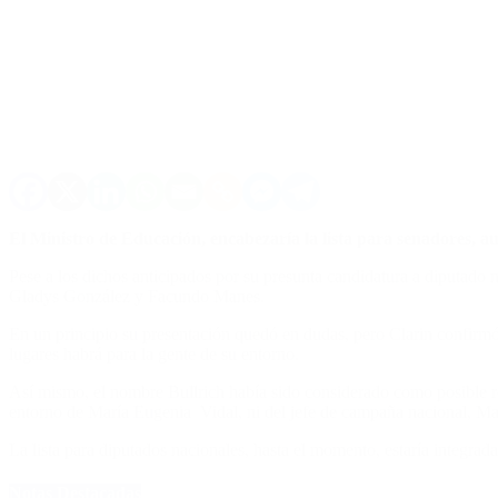
El Ministro de Educación, encabezaría la lista para senadores, a
Pese a los dichos anticipados por su presunta candidatura a diputado 
Gladys González y Facundo Manes.
En un principio su presentación quedó en dudas, pero Clarin confirmó
lugares habrá para la gente de su entorno.
Así mismo, el nombre Bullrich había sido considerado como posible re
entorno de María Eugenia Vidal, ni del jefe de campaña nacional, M
La lista para diputados nacionales, hasta el momento, estaría integra
Notas Destacadas