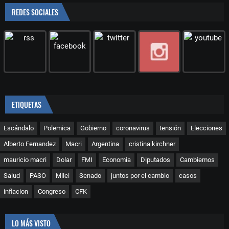
REDES SOCIALES
ETIQUETAS
Escándalo
Polemica
Gobierno
coronavirus
tensión
Elecciones
Alberto Fernandez
Macri
Argentina
cristina kirchner
mauricio macri
Dolar
FMI
Economia
Diputados
Cambiemos
Salud
PASO
Milei
Senado
juntos por el cambio
casos
inflacion
Congreso
CFK
LO MÁS VISTO