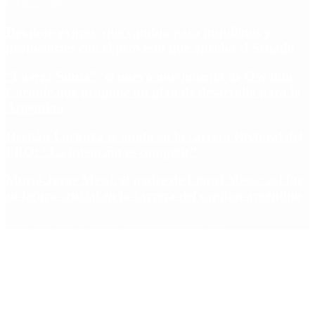
Lo más visto
Desalojo exprés: qué cambia para inquilinos y
propietarios con el proyecto que aprobó el Senado
“Fuerza Suma”: el nuevo movimiento de Osvaldo
Cornide que propone un plan de desarrollo para la
Argentina
Hernán Lacunza se anotó en la carrera electoral del
PRO: “La intención es competir”
Murió Jorge Messi, el padre de Lionel Messi: así fue
su figura crucial en la carrera del capitán argentino
Copyright 2025 © Todos los derechos reservados