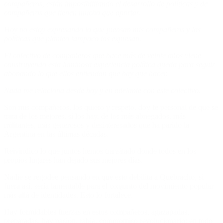
compañeros, están imposibilitando el desarrollo de políticas y de
compañeros que tienen mucho que aportar.
Hoy no estoy expresando lo que piensan mis compañeros y las
políticas que planteo tampoco los expresan.
El colectivo de compañeros que hace más de veinte años viene
construyendo esta luminosa experiencia política queda para seguir
abonando lo que ellos entiendan que hay que hacer.
Nada me relaciona desde hoy y en adelante con este colectivo.
Son mis compañeros, los quiero y respeto, doy fe personal de que se
trata de los mejores, si los hay, de los más abnegados, más
militantes, más generosos y desinteresados que ha parido la
Argentina en las últimas décadas.
Reivindico lo que juntos hemos transitado donde todos en los
propios lugares han dejado sus mejores días.
Nadie se regodee pensando en que esto debilita a Quebracho, si
fuera así, sería lamentable para el conjunto del movimiento popular
más allá de identidades. Esto lo fortalece.
Hay formidables fuerzas en estos compañeros, agazapadas,
preparadas, hay pasión, rabia, compromiso revolucionario; en todo