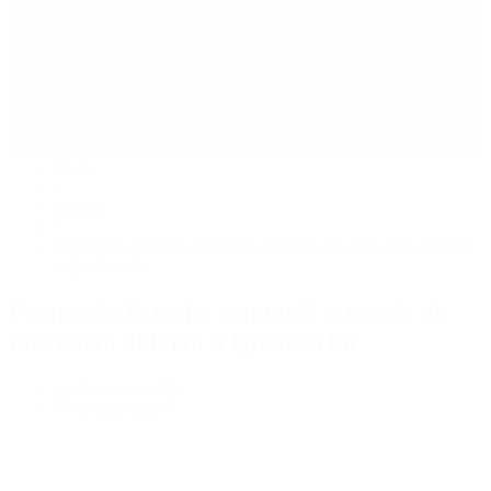
Política
Contactenos
8 de agosto, 2026
Economía
Sociedad
Quiénes Somos
Mundo
Inicio
>
Política
>
Fernando Esteche renunció a través de una carta abierta
a Quebracho
Fernando Esteche renunció a través de
una carta abierta a Quebracho
por Periodista 360
17 de mayo, 2017