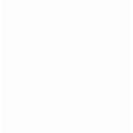
Etiquetas
Escándalo
Polemica
Gobierno
coronavirus
tensión
Elecciones
Alberto Fernandez
Macri
Argentina
cristina kirchner
mauricio macri
Dolar
FMI
Economia
Diputados
Cambiemos
Salud
PASO
Milei
Senado
juntos por el cambio
casos
inflacion
Congreso
CFK