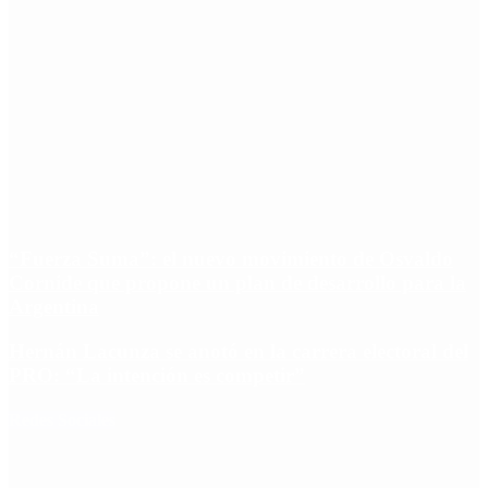
“Fuerza Suma”: el nuevo movimiento de Osvaldo
Cornide que propone un plan de desarrollo para la
Argentina
Hernán Lacunza se anotó en la carrera electoral del
PRO: “La intención es competir”
Redes Sociales