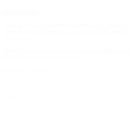
Destacado
Política
“Fuerza Suma”: el nuevo movimiento de Osvaldo
Cornide que propone un plan de desarrollo para la
Argentina
Hernán Lacunza se anotó en la carrera electoral del
PRO: “La intención es competir”
Deja una respuesta
Tu dirección de correo electrónico no será publicada.
Los campos
obligatorios están marcados con
*
Comentario
*