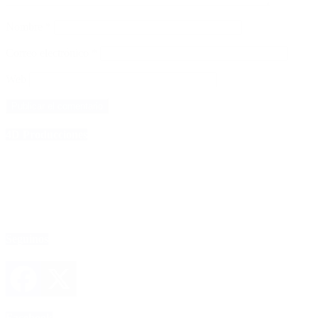
Nombre
*
Correo electrónico
*
Web
4D Producciones
Seguinos
Facebook