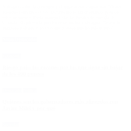
Y destacó sobre la cobertura y el lugar donde estuvieron: “Donde
nosotros estuvimos
(Lviv, Ucrania)
no es tan dramático, pero en
estos momentos Rusia maneja todas las fuentes de energía de
Ucrania. Si quieren la pueden dejar sin luz y sin agua. Tienen la
manzana rodeada y no creo que resistan mucho más tiempo”.
Notas Destacadas
Economía
Riesgo país: las razones por las que sigue sin bajar
de los 400 puntos
Destacado
Política
Quiénes son los gobernadores más alineados con
Javier Milei y por qué
Sociedad