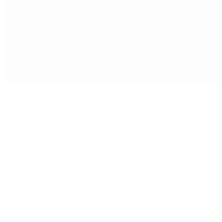
Ciclogénesis: cómo impactará el nuevo fenómeno
meteorológico en el AMBA
Qué significa para las reservas la confirmación la
renovación del swap con China
Copyright 2025 © Todos los derechos reservados