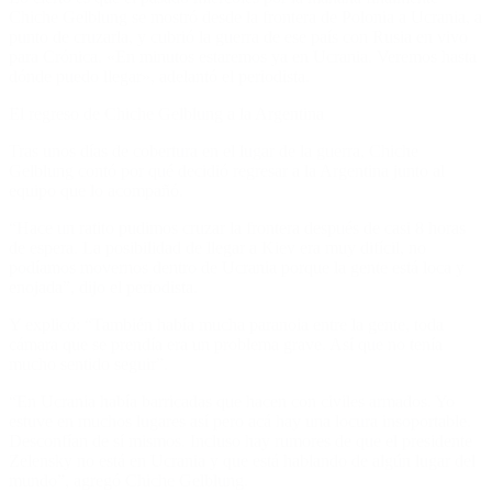
Chiche Gelblung
se mostró desde la frontera de
Polonia a Ucrania
, a
punto de cruzarla, y cubrió la guerra de ese país con
Rusia
en vivo
para Crónica. «En minutos estaremos ya en Ucrania. Veremos hasta
dónde puedo llegar», adelantó el periodista.
El regreso de Chiche Gelblung a la Argentina
Tras unos días de cobertura en el lugar de la guerra,
Chiche
Gelblung
contó por qué decidió regresar a la
Argentina
junto al
equipo que lo acompañó.
“Hace un ratito pudimos cruzar la frontera después de casi 8 horas
de espera. La posibilidad de llegar a Kiev era muy difícil, no
podíamos movernos dentro de Ucrania porque la gente está loca y
enojada”, dijo el periodista.
Y explicó: “También había mucha paranoia entre la gente, toda
cámara que se prendía era un problema grave. Así que no tenía
mucho sentido seguir”.
“En Ucrania había barricadas que hacen con civiles armados. Yo
estuve en muchos lugares así pero acá hay una locura insoportable.
Desconfían de sí mismos. Incluso hay rumores de que el presidente
Zelensky no está en Ucrania y que está hablando de algún lugar del
mundo”, agregó
Chiche Gelblung.