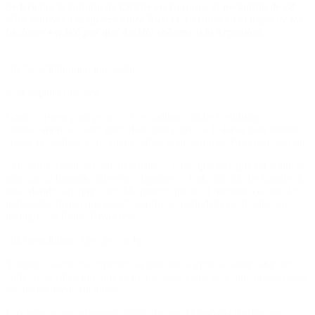
Se termina la hazaña de Chiche en Ucrania, el periodista de 78
años estuvo en la guerra entre Rusia y Ucrania en el lugar de los
hechos y explicó por qué decidió volverse a la Argentina.
chiche-gelblungjpg.jpg.webp
icon-expand-img.svg
Gran sorpresa gran generó el periodista
Chiche Gelblung
cuando
anunció, hace unos días, que viajará a
Polonia
para intentar
cruzar la frontera a
Ucrania
y cubrir la invasión de
Rusia
en ese país.
“Me estoy yendo en este momento… Creo que hay que estar ahí, es
una guerra bastante diferente, digamos…Toda mi vida he tratado de
estar donde hay que estar. Me parece que es el momento donde los
periodistas tienen que estar”, explicó el periodista de 78 años en
diálogo con Radio Rivadavia.
chiche-gelblung-1jpg.jpg.webp
Y agregó sobre esa experiencia que busca vivir: «Nadie sabe bien
cómo es la situación, qué es lo que pasa y qué es lo que puede pasar.
No tengo miedo de morir».
Lo cierto es que el pasado miércoles por la mañana finalmente