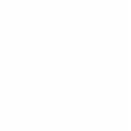
Últimas noticias
Riesgo país: las razones por las que sigue sin bajar
de los 400 puntos
Quiénes son los gobernadores más alineados con
Javier Milei y por qué
Ciclogénesis: cómo impactará el nuevo fenómeno
meteorológico en el AMBA
Redes Sociales