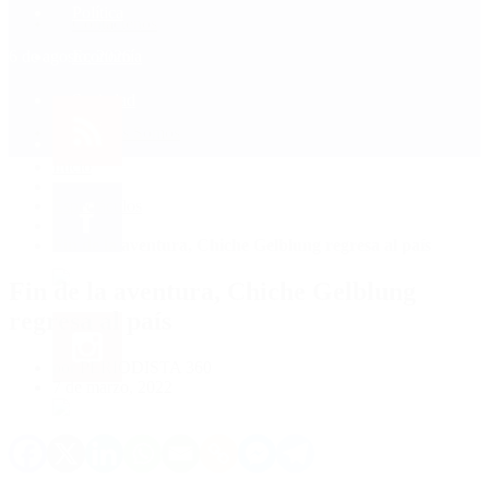
Política
Contactenos
6 de agosto, 2026
Economía
Sociedad
Quiénes Somos
Mundo
Inicio
>
Espectáculos
>
Fin de la aventura, Chiche Gelblung regresa al país
Fin de la aventura, Chiche Gelblung
regresa al país
por PERIODISTA 360
7 de marzo, 2022