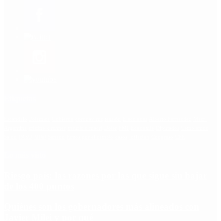
Etiquetas
Escándalo
Polemica
Gobierno
coronavirus
tensión
Elecciones
Alberto Fernandez
Macri
Argentina
cristina kirchner
mauricio macri
Dolar
FMI
Economia
Diputados
Cambiemos
Salud
PASO
Milei
Senado
juntos por el cambio
casos
inflacion
Congreso
CFK
Lo más visto
Riesgo país: las razones por las que sigue sin bajar
de los 400 puntos
Quiénes son los gobernadores más alineados con
Javier Milei y por qué