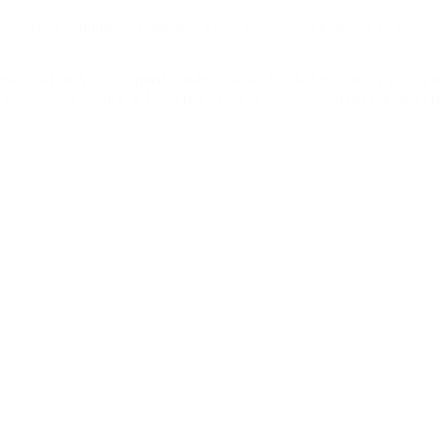
arzo estará habilitado el sistema” y reconoció que además de beneficiar
 mensual de $ 6.000, puede deducir hasta $ 2.400 por mes y podría ten
l tope, podrá deducir $ 4.330 por mes y el ahorro anual del impuesto pod