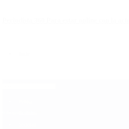
Periodista 360 Para estar online con la ac
Inicio
Destacado
Política
Contactenos
9 de agosto, 2026
Economía
Sociedad