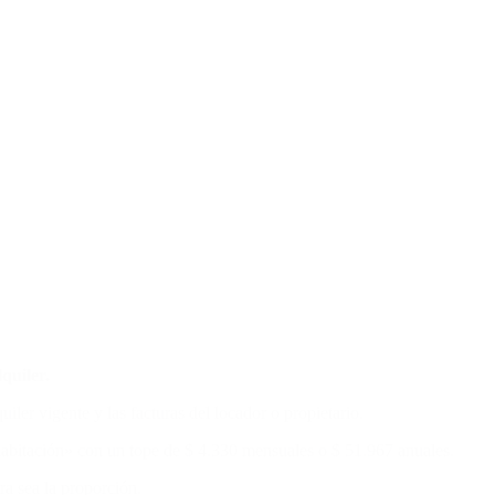
quiler.
iler vigente y las facturas del locador o propietario.
habitación» con un tope de $ 4.330 mensuales o $ 51.967 anuales.
ra sea la proporción.