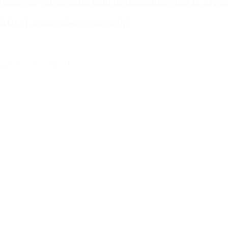
ide que propone un plan de desarrollo para la Argen
PRO: “La intención es competir”
gatorios están marcados con
*