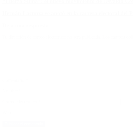
“Fuerza Suma”: el nuevo movimiento de Osvaldo Corn
Hernán Lacunza se anotó en la carrera electoral del 
Deja una respuesta
Tu dirección de correo electrónico no será publicada.
Los campos obli
Comentario
*
Nombre
*
Correo electrónico
*
Web