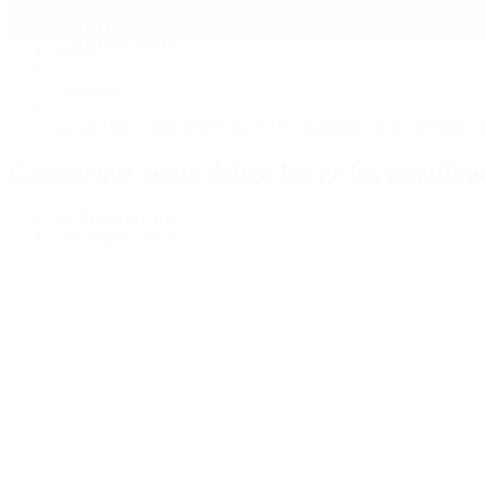
Mundo
Quiénes Somos
Inicio
>
Economía
>
Ganancias: cómo deben hacer los inquilinos para deducir el
Ganancias: cómo deben hacer los inquilinos
por Periodista 360
2 de febrero, 2017