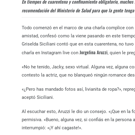
En tiempos de cuarentena y confinamiento obligatorio, muchos s
recomendación del Ministerio de Salud para que la gente tenga se
Todo comenzó en el marco de una charla complice con la
amistad, confesó como la viene pasando en este tiempo 
Griselda Siciliani contó que en esta cuarentena, no tuvo
Jorgelina Aruzzi
charla en Instagram live con
, quien le pr
«
No he tenido, Jacky, sexo virtual. Alguna vez, alguna c
contesto la actriz, que no blanqueó ningún romance des
«
¿Pero has mandado fotos así, livianita de ropa?», repr
aceptó Siciliani.
Al escuchar esto, Aruzzi le dio un consejo. «¡Que en la f
permisiva. «Bueno, alguna vez, si confiás en la persona
interrumpió: «¡Y ahí cagaste!».