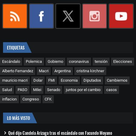
ETIQUETAS
Escándalo
Polemica
Gobierno
coronavirus
tensión
Elecciones
Alberto Fernandez
Macri
Argentina
cristina kirchner
mauricio macri
Dolar
FMI
Economia
Diputados
Cambiemos
Salud
PASO
Milei
Senado
juntos por el cambio
casos
inflacion
Congreso
CFK
LO MÁS VISTO
Qué dijo Candela Arizaga tras el escándalo con Facundo Moyano