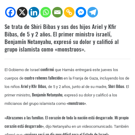
Se trata de Shiri Bibas y sus dos hijos Ariel y Kfir
Bibas, de 5 y 2 años. El primer ministro israelí,
Benjamín Netanyahu, expresó su dolor y calificó al
grupo islamista como «monstruos».
confirmó
El Gobierno de Israel
que Hamás entregará este jueves los
cuatro rehenes fallecidos
cuerpos de
en la Franja de Gaza, incluyendo los de
Ariel y Kfir Bibas
Shiri Bibas
los niños
, de 5 y 2 años, junto al de su madre,
. El
Benjamín Netanyahu
primer ministro,
, expresó su dolor y calificó a los
«monstruos»
milicianos del grupo islamista como
.
«Abrazamos a las familias. El corazón de toda la nación está desgarrado. Mi propio
corazón está desgarrado»
, dijo Netanyahu en un videocomunicado. También
«mañana será un día muy difícil para el Estado de Israel»
afirmó que
.