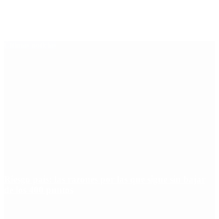
Últimas noticias
Riesgo país: las razones por las que sigue sin bajar
de los 400 puntos