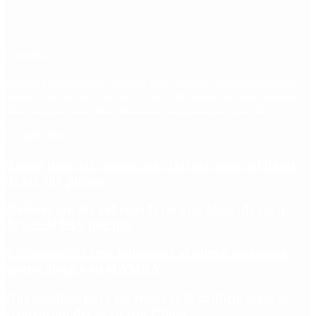
Etiquetas
Escándalo
Polemica
Gobierno
coronavirus
tensión
Elecciones
Alberto Fernandez
Macri
Argentina
cristina kirchner
mauricio macri
Dolar
FMI
Economia
Diputados
Cambiemos
Salud
PASO
Milei
Senado
juntos por el cambio
casos
inflacion
Congreso
CFK
Lo más visto
Riesgo país: las razones por las que sigue sin bajar
de los 400 puntos
Quiénes son los gobernadores más alineados con
Javier Milei y por qué
Ciclogénesis: cómo impactará el nuevo fenómeno
meteorológico en el AMBA
Qué significa para las reservas la confirmación la
renovación del swap con China