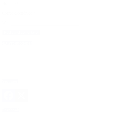
Nombre
*
Correo electrónico
*
Web
4D Producciones
Seguinos
Facebook